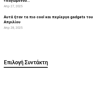
«παγωμένου…
Απρ 27, 2025
Αυτά ήταν τα πιο cool και περίεργα
gadgets του
Απριλίου
Απρ 28, 2025
Επιλογή Συντάκτη
Η OpenAI κυκλοφορεί
Pixel 8 Pro: Hands-on
δωρεάν ChatGPT app για
βίντεο αποκάλυψε…
iOS
iOS 16.5: Όλες οι νέες
iPhone: Νέα λειτουργία
λειτουργίες
μπορεί να
κλωνοποιήσει