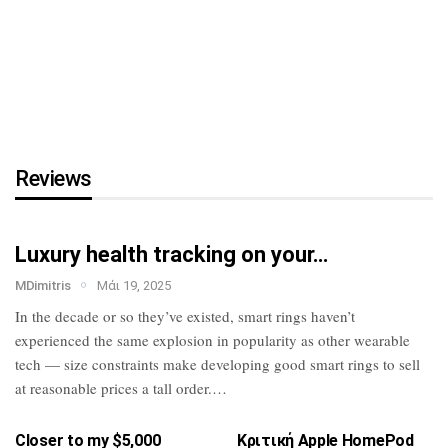
τη…
HTC U23 Pro: Επίσημο με
Snapdragon 7 Gen
1,
κάμερα…
Reviews
Luxury health tracking on your…
MDimitris
Μάι 19, 2025
In the decade or so they’ve existed, smart
rings haven’t
experienced the same
explosion in popularity as other wearable
tech — size constraints make developing
good smart rings to sell
at reasonable
prices a tall order.…
Closer to my $5,000
Κριτική Apple HomePod