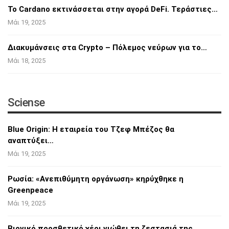
Το Cardano εκτινάσσεται στην αγορά DeFi.
Τεράστιες…
Μάι 19, 2025
Διακυμάνσεις στα Crypto – Πόλεμος νεύρων για
το…
Μάι 18, 2025
Sciense
Blue Origin: Η εταιρεία του Τζεφ Μπέζος θα
αναπτύξει…
Μάι 19, 2025
Ρωσία: «Ανεπιθύμητη οργάνωση» κηρύχθηκε η
Greenpeace
Μάι 19, 2025
Βιονικό προσθετικό χέρι νιώθει τη ζεστασιά
της