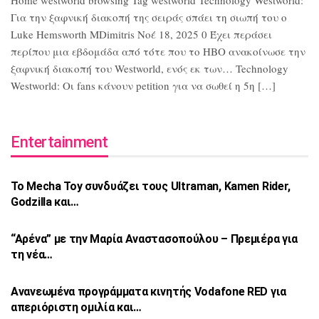
Home westworld browsing Tag westworld Technology Westworld:
Για την ξαφνική διακοπή της σειράς σπάει τη σιωπή του ο
Luke Hemsworth MDimitris Νοέ 18, 2025 0 Έχει περάσει
περίπου μια εβδομάδα από τότε που το HBO ανακοίνωσε την
ξαφνική διακοπή του Westworld, ενός εκ των… Technology
Westworld: Οι fans κάνουν petition για να σωθεί η 5η […]
Entertainment
Το Mecha Toy συνδυάζει τους Ultraman,
Kamen Rider,
Godzilla και…
“Αρένα” με την Μαρία Αναστασοπούλου –
Πρεμιέρα για
τη νέα…
Ανανεωμένα προγράμματα κινητής Vodafone
RED για
απεριόριστη ομιλία και…