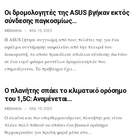
Οι δρομολογητές της ASUS βγήκαν εκτός
σύνδεσης παγκοσμίως…
MDimitris
Μάι 19, 2025
Η ASUS ζήτησε συγγνώμη από τους πελάτες
της για ένα
σφάλμα συντήρησης ασφαλείας
από την πλευρά του
διακομιστή, το οποίο
προκάλεσε απώλεια σύνδεσης δικτύου
σε
ένα ευρύ φάσμα μοντέλων δρομολογητών που
επηρεάζονται. Το πρόβλημα έχει…
Ο πλανήτης σπάει το κλιματικό ορόσημο
του 1,5C: Αναμένεται…
MDimitris
Μάι 19, 2025
O ολοένα και πιο υπερθερμαινόμενος πλανήτης μας
είναι
πλέον πολύ πιθανό να σπάσει ένα
βασικό ορόσημο
θερμοκρασίας για πρώτη
φορά μέσα στα…