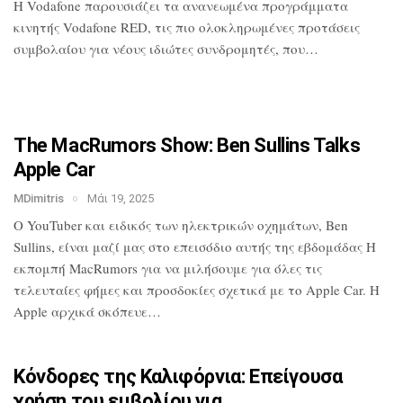
H Vodafone παρουσιάζει τα ανανεωμένα
προγράμματα
κινητής Vodafone RED, τις
πιο ολοκληρωμένες προτάσεις
συμβολαίου
για νέους ιδιώτες συνδρομητές, που…
The MacRumors Show: Ben Sullins Talks
Apple Car
MDimitris
Μάι 19, 2025
Ο YouTuber και ειδικός των ηλεκτρικών
οχημάτων, Ben
Sullins, είναι μαζί μας
στο επεισόδιο αυτής της εβδομάδας Η
εκπομπή MacRumors για να μιλήσουμε για
όλες τις
τελευταίες φήμες και προσδοκίες
σχετικά με το Apple Car. Η
Apple αρχικά
σκόπευε…
Κόνδορες της Καλιφόρνια: Επείγουσα
χρήση του εμβολίου για…