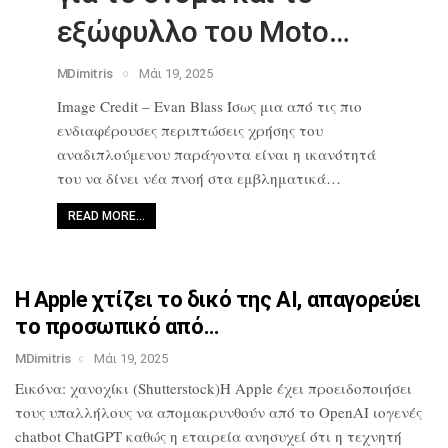
εξώφυλλο του Moto…
MDimitris
Μάι 19, 2025
Image Credit – Evan Blass Ίσως μια από
τις πιο
ενδιαφέρουσες περιπτώσεις
χρήσης του
αναδιπλούμενου παράγοντα
είναι η ικανότητά
του να δίνει νέα
πνοή στα εμβληματικά…
READ MORE…
Η Apple χτίζει το δικό της AI,
απαγορεύει
το προσωπικό από…
MDimitris
Μάι 19, 2025
Εικόνα: χανοχίκι (Shutterstock)Η Apple
έχει προειδοποιήσει
τους υπαλλήλους να
απομακρυνθούν από το OpenAI ιογενές
chatbot ChatGPT καθώς η εταιρεία
ανησυχεί ότι η τεχνητή