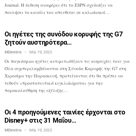
Journal. Η έκθεση αναφέρει ότι το
ESPN σχεδιάζει να
πουλήσει το κανάλι του
απευθείας σε καλωδιακά…
Οι ηγέτες της συνόδου κορυφής της G7
ζητούν αυστηρότερα…
MDimitris
Μάι 19, 2025
Οι παγκόσμιοι ηγέτες αντιμετωπίζουν τις
ανησυχίες τους για
Όλα
συμπεριλαμβάνονται στη Σύνοδο Κορυφής
της G7 στη
Χιροσίμα την Παρασκευή,
προτείνοντας ότι θα πρέπει να
τεθούν
«προστατευτικά κιγκλιδώματα» για την
παρακολούθηση της εξέλιξης…
Οι 4 προηγούμενες ταινίες έρχονται στο
Disney+ στις 31 Μαΐου…
MDimitris
Μάι 19, 2025