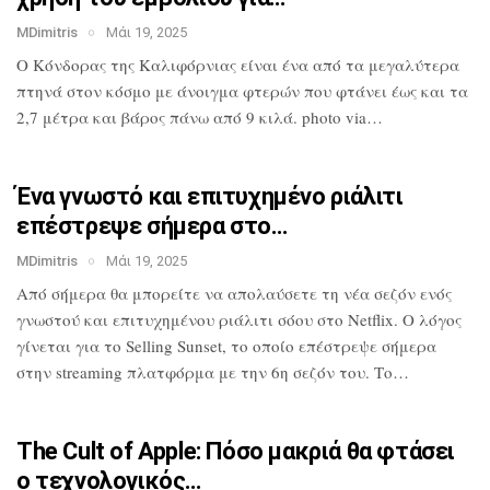
MDimitris
Μάι 19, 2025
Ο Κόνδορας της Καλιφόρνιας είναι ένα από
τα μεγαλύτερα
πτηνά στον κόσμο με
άνοιγμα φτερών που φτάνει έως και τα
2,7
μέτρα και βάρος πάνω από 9 κιλά. photo
via…
Ένα γνωστό και επιτυχημένο ριάλιτι
επέστρεψε σήμερα στο…
MDimitris
Μάι 19, 2025
Από σήμερα θα μπορείτε να απολαύσετε τη
νέα σεζόν ενός
γνωστού και επιτυχημένου
ριάλιτι σόου στο Netflix. Ο λόγος
γίνεται για το Selling Sunset, το οποίο
επέστρεψε σήμερα
στην streaming
πλατφόρμα με την 6η σεζόν του. Το…
The Cult of Apple: Πόσο μακριά θα
φτάσει
ο τεχνολογικός…