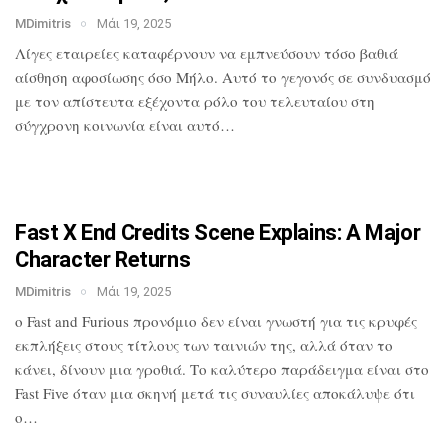
MDimitris
Μάι 19, 2025
Λίγες εταιρείες καταφέρνουν να
εμπνεύσουν τόσο βαθιά
αίσθηση αφοσίωσης
όσο Μήλο. Αυτό το γεγονός σε συνδυασμό
με τον απίστευτα εξέχοντα ρόλο του
τελευταίου στη
σύγχρονη κοινωνία είναι
αυτό…
Fast X End Credits Scene Explains: A
Major
Character Returns
MDimitris
Μάι 19, 2025
ο Fast and Furious προνόμιο δεν είναι
γνωστή για τις κρυφές
εκπλήξεις στους
τίτλους των ταινιών της, αλλά όταν το
κάνει, δίνουν μια γροθιά. Το καλύτερο
παράδειγμα είναι στο
Fast Five όταν μια
σκηνή μετά τις συναυλίες αποκάλυψε ότι
ο…