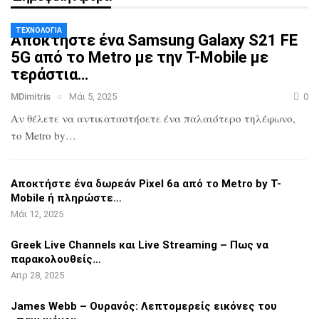
ΤΕΧΝΟΛΟΓΊΑ
Αποκτήστε ένα Samsung Galaxy S21 FE
5G
από το Metro με την T-Mobile με
τεράστια…
MDimitris
Μάι 5, 2025
0
Αν θέλετε να αντικαταστήσετε ένα
παλαιότερο τηλέφωνο,
το Metro by…
Αποκτήστε ένα δωρεάν Pixel 6a από το
Metro by T-
Mobile ή πληρώστε…
Μάι 12, 2025
Greek Live Channels και Live Streaming
– Πως να
παρακολουθείς…
Απρ 28, 2025
James Webb – Ουρανός: Λεπτομερείς
εικόνες του