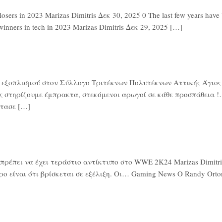
rs in 2023 Marizas Dimitris Δεκ 30, 2025 0 The last few years have be
winners in tech in 2023 Marizas Dimitris Δεκ 29, 2025 […]
ά εξοπλισμού στον Σύλλογο Τριτέκνων Πολυτέκνων Αττικής Άγιος Ν
ς στηρίζουμε έμπρακτα, στεκόμενοι αρωγοί σε κάθε προσπάθεια !…
τασε […]
έπει να έχει τεράστιο αντίκτυπο στο WWE 2K24 Marizas Dimitris 
ο είναι ότι βρίσκεται σε εξέλιξη. Οι… Gaming News Ο Randy Or