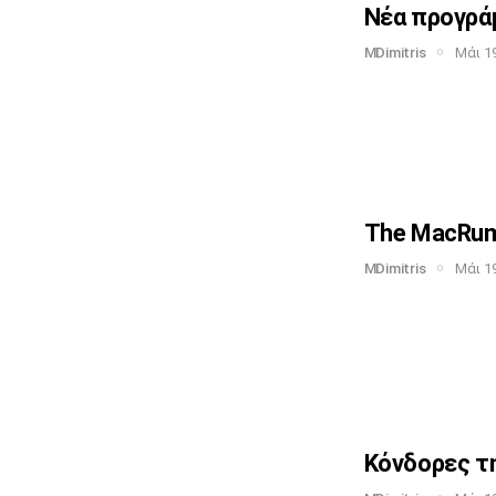
Νέα προγράμ
MDimitris
Μάι 19
The MacRumo
MDimitris
Μάι 19
Κόνδορες τη