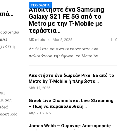
ΤΕΧΝΟΛΟΓΊΑ
Αποκτήστε ένα Samsung
από…
Galaxy S21 FE 5G
από το
Metro με την T-Mobile με
τεράστια…
ιδοποιήσει
nAI
MDimitris
Μάι 5, 2025
0
ί ότι η
Αν θέλετε να αντικαταστήσετε ένα
παλαιότερο τηλέφωνο, το Metro by…
3
Αποκτήστε ένα δωρεάν Pixel 6a από το
Metro by T-Mobile ή πληρώστε…
Μάι 12, 2025
ναι
ιά σας
Greek Live Channels και Live Streaming
ιδιά
– Πως να παρακολουθείς…
ορετικές
Απρ 28, 2025
James Webb – Ουρανός: Λεπτομερείς