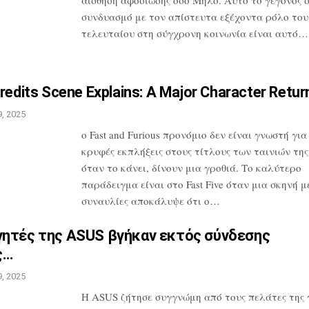
συνδυασμό
με τον απίστευτα εξέχοντα ρόλο του
τελευταίου στη σύγχρονη κοινωνία είναι
αυτό…
redits Scene Explains: A
Major Character Retur
, 2025
ο Fast and Furious προνόμιο δεν είναι
γνωστή για 
κρυφές εκπλήξεις στους
τίτλους των ταινιών της
όταν το
κάνει, δίνουν μια γροθιά. Το καλύτερο
παράδειγμα είναι στο Fast Five όταν μια
σκηνή με
συναυλίες αποκάλυψε ότι
ο…
γητές της ASUS βγήκαν εκτός
σύνδεσης
ς…
, 2025
Η ASUS ζήτησε συγγνώμη από τους πελάτες
της 