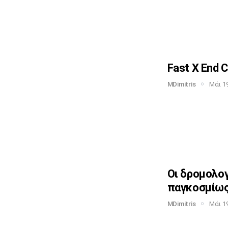
Fast X End C
MDimitris
Μάι 19
Οι δρομολο
παγκοσμίω
MDimitris
Μάι 19