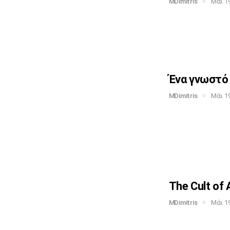
MDimitris
Μάι 19
Ένα γνωστό 
MDimitris
Μάι 19
The Cult of 
MDimitris
Μάι 19