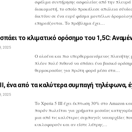
σφάλμα συντήρησης ασφαλείας
από την πλευρά
διακομιστή, το οποίο
προκάλεσε απώλεια σύνδε
δικτύου σε
ένα ευρύ φάσμα μοντέλων δρομολογ
επηρεάζονται. Το πρόβλημα έχει…
σπάει το κλιματικό ορόσημο
του 1,5C: Αναμέ
, 2025
O ολοένα και πιο υπερθερμαινόμενος πλανήτης 
πλέον πολύ πιθανό να σπάσει ένα
βασικό ορόση
θερμοκρασίας για πρώτη
φορά μέσα στα…
III, ένα από τα καλύτερα
συμπαγή τηλέφωνα, έ
, 2025
Το Xperia 5 III έχει έκπτωση 30% στο
Amazon και
παρόν πωλείται για
χρήματα μεσαίας κατηγορίας
μια
από τις καλύτερες συμπαγείς ναυαρχίδες
πο
κυκλοφορούν και αν είστε λάτρης…