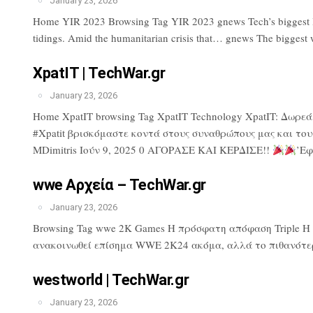
January 23, 2026
Home YIR 2023 Browsing Tag YIR 2023 gnews Tech’s biggest lose
tidings. Amid the humanitarian crisis that… gnews The biggest 
XpatIT | TechWar.gr
January 23, 2026
Home XpatIT browsing Tag XpatIT Technology XpatIT: Δωρε
#Xpatit βρισκόμαστε κοντά στους συναθρώπους μας και του
MDimitris Ιούν 9, 2025 0 ΑΓΟΡΑΣΕ ΚΑΙ ΚΕΡΔΙΣΕ!!
’Εφ
wwe Αρχεία – TechWar.gr
January 23, 2026
Browsing Tag wwe 2K Games Η πρόσφατη απόφαση Triple H πρ
ανακοινωθεί επίσημα WWE 2K24 ακόμα, αλλά το πιθανότερ
westworld | TechWar.gr
January 23, 2026