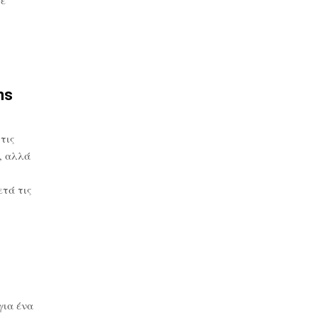
ns
τις
, αλλά
τά τις
για ένα