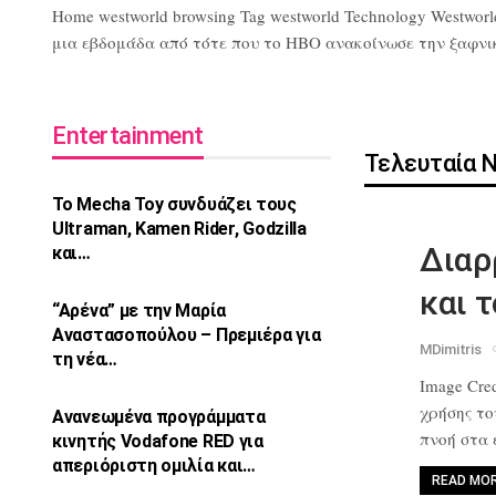
Home westworld browsing Tag westworld Technology Westworl
μια εβδομάδα από τότε που το HBO ανακοίνωσε την ξαφνική 
Entertainment
Τελευταία 
Το Mecha Toy συνδυάζει τους
Ultraman,
Kamen Rider, Godzilla
Διαρ
και…
και 
“Αρένα” με την Μαρία
Αναστασοπούλου –
Πρεμιέρα για
MDimitris
τη νέα…
Image Cred
χρήσης τ
Ανανεωμένα προγράμματα
πνοή στα
κινητής Vodafone
RED για
απεριόριστη ομιλία και…
READ MO