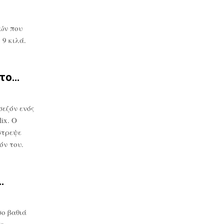
ών που
9 κιλά.
στο…
σεζόν ενός
ix. Ο
στρεψε
όν του.
…
ο βαθιά
σε