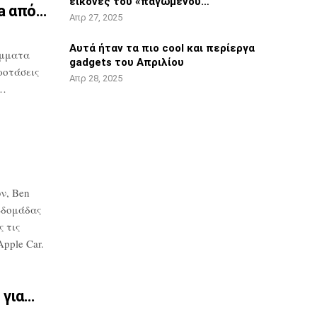
εικόνες του «παγωμένου…
ta από…
Απρ 27, 2025
Αυτά ήταν τα πιο cool και περίεργα
μματα
gadgets του Απριλίου
ροτάσεις
Απρ 28, 2025
υ…
ν, Ben
βδομάδας
 τις
pple Car.
 για…