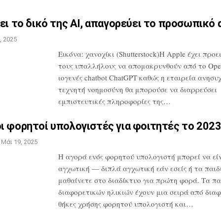
ει το δικό της AI,
απαγορεύει το προσωπικό 
, 2025
Εικόνα: χανοχίκι (Shutterstock)Η Apple
έχει προε
τους υπαλλήλους να
απομακρυνθούν από το Ope
ιογενές
chatbot ChatGPT καθώς η εταιρεία
ανησυχε
τεχνητή νοημοσύνη θα
μπορούσε να διαρρεύσει
εμπιστευτικές
πληροφορίες της…
ι φορητοί υπολογιστές για
φοιτητές το 202
Μάι 19, 2025
Η αγορά ενός φορητού υπολογιστή μπορεί
να εί
αγχωτική — διπλά αγχωτική εάν
εσείς ή τα παιδ
μαθαίνετε στο
διαδίκτυο για πρώτη φορά. Τα πα
διαφορετικών ηλικιών έχουν μια σειρά από
διαφ
θήκες χρήσης φορητού
υπολογιστή και…