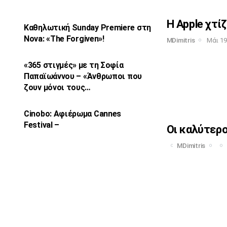
Η Apple χτίζ
Καθηλωτική Sunday Premiere στη
Nova: «The
Forgiven»!
MDimitris
Μάι 19
«365 στιγμές» με τη Σοφία
Παπαϊωάννου –
«Άνθρωποι που
ζουν μόνοι τους…
Cinobo: Αφιέρωμα Cannes
Festival –
Οι καλύτερο
MDimitris