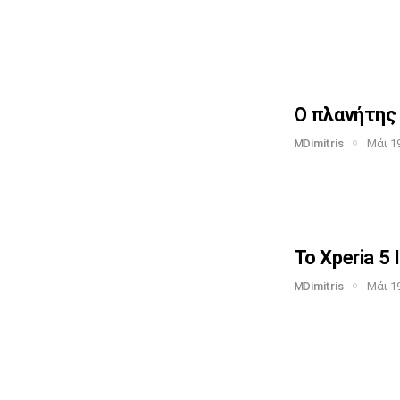
Ο πλανήτης 
MDimitris
Μάι 19
Το Xperia 5 
MDimitris
Μάι 19