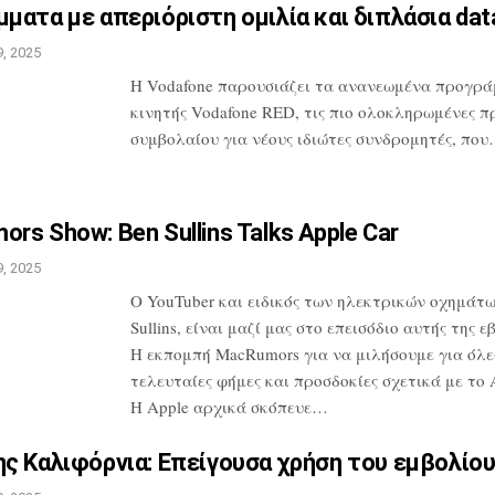
ματα με απεριόριστη ομιλία
και διπλάσια da
, 2025
H Vodafone παρουσιάζει τα ανανεωμένα
προγρά
κινητής Vodafone RED, τις
πιο ολοκληρωμένες π
συμβολαίου
για νέους ιδιώτες συνδρομητές, πο
rs Show: Ben Sullins Talks
Apple Car
, 2025
Ο YouTuber και ειδικός των ηλεκτρικών
οχημάτω
Sullins, είναι μαζί μας
στο επεισόδιο αυτής της ε
Η
εκπομπή MacRumors για να μιλήσουμε για
όλες
τελευταίες φήμες και προσδοκίες
σχετικά με το A
Η Apple αρχικά
σκόπευε…
ς Καλιφόρνια: Επείγουσα
χρήση του εμβολίου