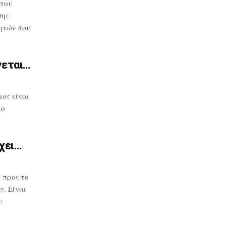
 του
σης
ητών που
νεται…
μας
είναι
μο
χει…
 προς το
. Είναι
υ