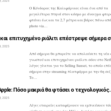
, 2025
Ο Κόνδορας της Καλιφόρνιας είναι ένα από
τα
μεγαλύτερα πτηνά στον κόσμο με
άνοιγμα φτερ
φτάνει έως και τα 2,7
μέτρα και βάρος πάνω από 
photo
via…
και επιτυχημένο ριάλιτι
επέστρεψε σήμερα 
, 2025
Από σήμερα θα μπορείτε να απολαύσετε τη
νέα 
γνωστού και επιτυχημένου
ριάλιτι σόου στο Netfl
λόγος
γίνεται για το Selling Sunset, το οποίο
επέ
σήμερα στην streaming
πλατφόρμα με την 6η σεζ
Το…
Apple: Πόσο μακριά θα
φτάσει ο τεχνολογικός
, 2025
Λίγες εταιρείες καταφέρνουν να
εμπνεύσουν τόσ
αίσθηση αφοσίωσης
όσο Μήλο. Αυτό το γεγονός 