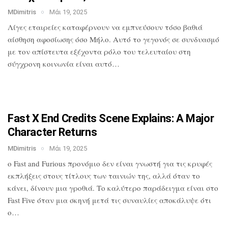
MDimitris
Μάι 19, 2025
Λίγες εταιρείες καταφέρνουν να
εμπνεύσουν τόσο βαθιά
αίσθηση αφοσίωσης
όσο Μήλο. Αυτό το γεγονός σε συνδυασμό
με τον απίστευτα εξέχοντα ρόλο του
τελευταίου στη
σύγχρονη κοινωνία είναι
αυτό…
Fast X End Credits Scene Explains: A
Major
Character Returns
MDimitris
Μάι 19, 2025
ο Fast and Furious προνόμιο δεν είναι
γνωστή για τις κρυφές
εκπλήξεις στους
τίτλους των ταινιών της, αλλά όταν το
κάνει, δίνουν μια γροθιά. Το καλύτερο
παράδειγμα είναι στο
Fast Five όταν μια
σκηνή μετά τις συναυλίες αποκάλυψε ότι
ο…