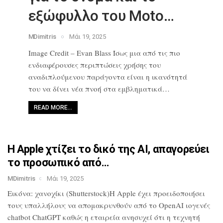
εξώφυλλο του Moto…
MDimitris
Μάι 19, 2025
Image Credit – Evan Blass Ίσως μια από
τις πιο
ενδιαφέρουσες περιπτώσεις
χρήσης του
αναδιπλούμενου παράγοντα
είναι η ικανότητά
του να δίνει νέα
πνοή στα εμβληματικά…
READ MORE…
Η Apple χτίζει το δικό της AI,
απαγορεύει
το προσωπικό από…
MDimitris
Μάι 19, 2025
Εικόνα: χανοχίκι (Shutterstock)Η Apple
έχει προειδοποιήσει
τους υπαλλήλους να
απομακρυνθούν από το OpenAI ιογενές
chatbot ChatGPT καθώς η εταιρεία
ανησυχεί ότι η τεχνητή