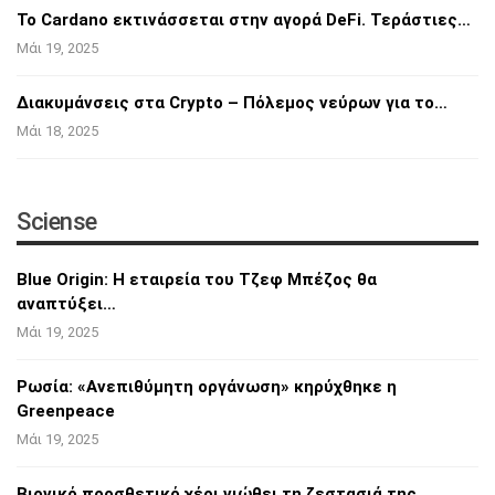
Το Cardano εκτινάσσεται στην αγορά DeFi.
Τεράστιες…
Μάι 19, 2025
Διακυμάνσεις στα Crypto – Πόλεμος νεύρων για
το…
Μάι 18, 2025
Sciense
Blue Origin: Η εταιρεία του Τζεφ Μπέζος θα
αναπτύξει…
Μάι 19, 2025
Ρωσία: «Ανεπιθύμητη οργάνωση» κηρύχθηκε η
Greenpeace
Μάι 19, 2025
Βιονικό προσθετικό χέρι νιώθει τη ζεστασιά
της