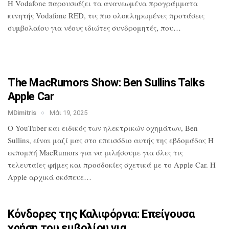
H Vodafone παρουσιάζει τα ανανεωμένα
προγράμματα
κινητής Vodafone RED, τις
πιο ολοκληρωμένες προτάσεις
συμβολαίου
για νέους ιδιώτες συνδρομητές, που…
The MacRumors Show: Ben Sullins Talks
Apple Car
MDimitris
Μάι 19, 2025
Ο YouTuber και ειδικός των ηλεκτρικών
οχημάτων, Ben
Sullins, είναι μαζί μας
στο επεισόδιο αυτής της εβδομάδας Η
εκπομπή MacRumors για να μιλήσουμε για
όλες τις
τελευταίες φήμες και προσδοκίες
σχετικά με το Apple Car. Η
Apple αρχικά
σκόπευε…
Κόνδορες της Καλιφόρνια: Επείγουσα
χρήση του εμβολίου για…