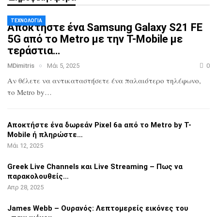
ΤΕΧΝΟΛΟΓΊΑ
Αποκτήστε ένα Samsung Galaxy S21 FE
5G
από το Metro με την T-Mobile με
τεράστια…
MDimitris
Μάι 5, 2025
0
Αν θέλετε να αντικαταστήσετε ένα
παλαιότερο τηλέφωνο,
το Metro by…
Αποκτήστε ένα δωρεάν Pixel 6a από το
Metro by T-
Mobile ή πληρώστε…
Μάι 12, 2025
Greek Live Channels και Live Streaming
– Πως να
παρακολουθείς…
Απρ 28, 2025
James Webb – Ουρανός: Λεπτομερείς
εικόνες του