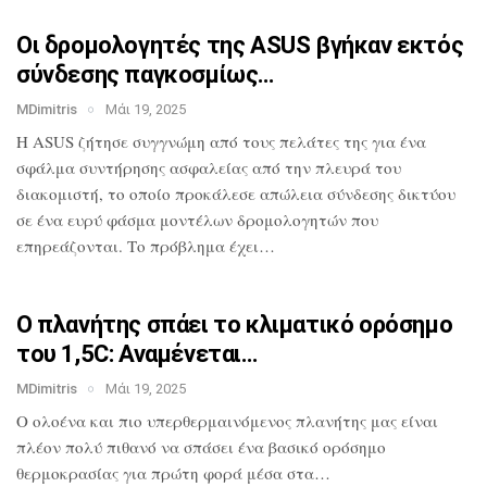
Οι δρομολογητές της ASUS βγήκαν εκτός
σύνδεσης παγκοσμίως…
MDimitris
Μάι 19, 2025
Η ASUS ζήτησε συγγνώμη από τους πελάτες
της για ένα
σφάλμα συντήρησης ασφαλείας
από την πλευρά του
διακομιστή, το οποίο
προκάλεσε απώλεια σύνδεσης δικτύου
σε
ένα ευρύ φάσμα μοντέλων δρομολογητών που
επηρεάζονται. Το πρόβλημα έχει…
Ο πλανήτης σπάει το κλιματικό ορόσημο
του 1,5C: Αναμένεται…
MDimitris
Μάι 19, 2025
O ολοένα και πιο υπερθερμαινόμενος πλανήτης μας
είναι
πλέον πολύ πιθανό να σπάσει ένα
βασικό ορόσημο
θερμοκρασίας για πρώτη
φορά μέσα στα…