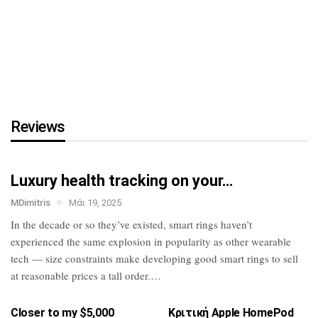
τη…
HTC U23 Pro: Επίσημο με
Snapdragon 7 Gen
1,
κάμερα…
Reviews
Luxury health tracking on your…
MDimitris
Μάι 19, 2025
In the decade or so they’ve existed, smart
rings haven’t
experienced the same
explosion in popularity as other wearable
tech — size constraints make developing
good smart rings to sell
at reasonable
prices a tall order.…
Closer to my $5,000
Κριτική Apple HomePod