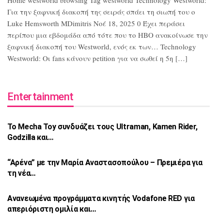
Home westworld browsing Tag westworld Technology Westworld:
Για την ξαφνική διακοπή της σειράς σπάει τη σιωπή του ο
Luke Hemsworth MDimitris Νοέ 18, 2025 0 Έχει περάσει
περίπου μια εβδομάδα από τότε που το HBO ανακοίνωσε την
ξαφνική διακοπή του Westworld, ενός εκ των… Technology
Westworld: Οι fans κάνουν petition για να σωθεί η 5η […]
Entertainment
Το Mecha Toy συνδυάζει τους Ultraman,
Kamen Rider,
Godzilla και…
“Αρένα” με την Μαρία Αναστασοπούλου –
Πρεμιέρα για
τη νέα…
Ανανεωμένα προγράμματα κινητής Vodafone
RED για
απεριόριστη ομιλία και…