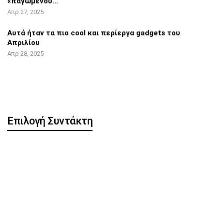
«παγωμένου…
Απρ 27, 2025
Αυτά ήταν τα πιο cool και περίεργα
gadgets του
Απριλίου
Απρ 28, 2025
Επιλογή Συντάκτη
Η OpenAI κυκλοφορεί
Pixel 8 Pro: Hands-on
δωρεάν ChatGPT app για
βίντεο αποκάλυψε…
iOS
iOS 16.5: Όλες οι νέες
iPhone: Νέα λειτουργία
λειτουργίες
μπορεί να
κλωνοποιήσει