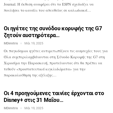
Journal. Η έκθεση αναφέρει ότι το
ESPN σχεδιάζει να
πουλήσει το κανάλι του
απευθείας σε καλωδιακά…
Οι ηγέτες της συνόδου κορυφής της G7
ζητούν αυστηρότερα…
MDimitris
Μάι 19, 2025
Οι παγκόσμιοι ηγέτες αντιμετωπίζουν τις
ανησυχίες τους για
Όλα
συμπεριλαμβάνονται στη Σύνοδο Κορυφής
της G7 στη
Χιροσίμα την Παρασκευή,
προτείνοντας ότι θα πρέπει να
τεθούν
«προστατευτικά κιγκλιδώματα» για την
παρακολούθηση της εξέλιξης…
Οι 4 προηγούμενες ταινίες έρχονται στο
Disney+ στις 31 Μαΐου…
MDimitris
Μάι 19, 2025