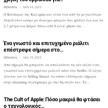
MDimitris
Μάι 19, 2025
Ο Κόνδορας της Καλιφόρνιας είναι ένα από
τα μεγαλύτερα
πτηνά στον κόσμο με
άνοιγμα φτερών που φτάνει έως και τα
2,7
μέτρα και βάρος πάνω από 9 κιλά. photo
via…
Ένα γνωστό και επιτυχημένο ριάλιτι
επέστρεψε σήμερα στο…
MDimitris
Μάι 19, 2025
Από σήμερα θα μπορείτε να απολαύσετε τη
νέα σεζόν ενός
γνωστού και επιτυχημένου
ριάλιτι σόου στο Netflix. Ο λόγος
γίνεται για το Selling Sunset, το οποίο
επέστρεψε σήμερα
στην streaming
πλατφόρμα με την 6η σεζόν του. Το…
The Cult of Apple: Πόσο μακριά θα
φτάσει
ο τεχνολογικός…