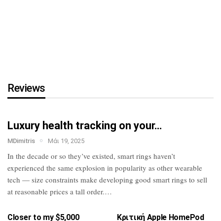
τη…
HTC U23 Pro: Επίσημο με
Snapdragon 7 Gen
1,
κάμερα…
Reviews
Luxury health tracking on your…
MDimitris
Μάι 19, 2025
In the decade or so they’ve existed, smart
rings haven’t
experienced the same
explosion in popularity as other wearable
tech — size constraints make developing
good smart rings to sell
at reasonable
prices a tall order.…
Closer to my $5,000
Κριτική Apple HomePod