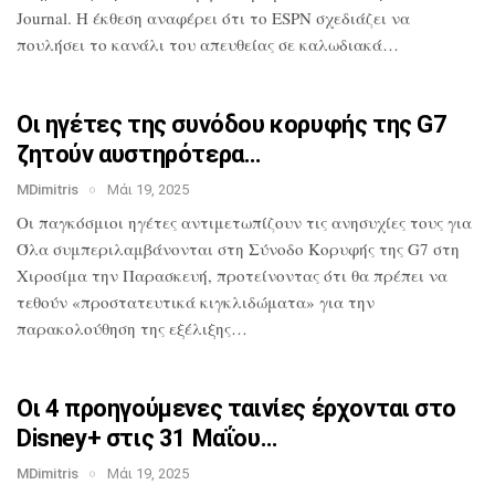
Journal. Η έκθεση αναφέρει ότι το
ESPN σχεδιάζει να
πουλήσει το κανάλι του
απευθείας σε καλωδιακά…
Οι ηγέτες της συνόδου κορυφής της G7
ζητούν αυστηρότερα…
MDimitris
Μάι 19, 2025
Οι παγκόσμιοι ηγέτες αντιμετωπίζουν τις
ανησυχίες τους για
Όλα
συμπεριλαμβάνονται στη Σύνοδο Κορυφής
της G7 στη
Χιροσίμα την Παρασκευή,
προτείνοντας ότι θα πρέπει να
τεθούν
«προστατευτικά κιγκλιδώματα» για την
παρακολούθηση της εξέλιξης…
Οι 4 προηγούμενες ταινίες έρχονται στο
Disney+ στις 31 Μαΐου…
MDimitris
Μάι 19, 2025