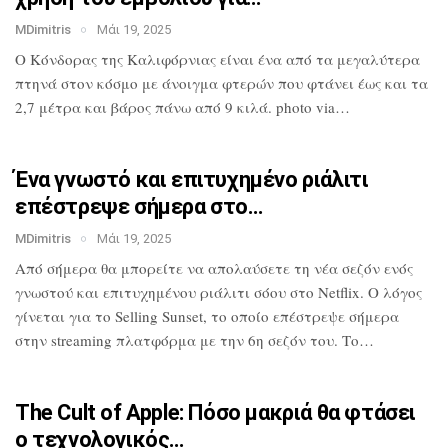
MDimitris
Μάι 19, 2025
Ο Κόνδορας της Καλιφόρνιας είναι ένα από
τα μεγαλύτερα
πτηνά στον κόσμο με
άνοιγμα φτερών που φτάνει έως και τα
2,7
μέτρα και βάρος πάνω από 9 κιλά. photo
via…
Ένα γνωστό και επιτυχημένο ριάλιτι
επέστρεψε σήμερα στο…
MDimitris
Μάι 19, 2025
Από σήμερα θα μπορείτε να απολαύσετε τη
νέα σεζόν ενός
γνωστού και επιτυχημένου
ριάλιτι σόου στο Netflix. Ο λόγος
γίνεται για το Selling Sunset, το οποίο
επέστρεψε σήμερα
στην streaming
πλατφόρμα με την 6η σεζόν του. Το…
The Cult of Apple: Πόσο μακριά θα
φτάσει
ο τεχνολογικός…