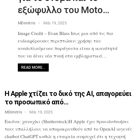
εξώφυλλο του Moto…
MDimitris
Μάι 19, 2025
Image Credit – Evan Blass Ίσως μια από
τις πιο
ενδιαφέρουσες περιπτώσεις
χρήσης του
αναδιπλούμενου παράγοντα
είναι η ικανότητά
του να δίνει νέα
πνοή στα εμβληματικά…
READ MORE…
Η Apple χτίζει το δικό της AI,
απαγορεύει
το προσωπικό από…
MDimitris
Μάι 19, 2025
Εικόνα: χανοχίκι (Shutterstock)Η Apple
έχει προειδοποιήσει
τους υπαλλήλους να
απομακρυνθούν από το OpenAI ιογενές
chatbot ChatGPT καθώς η εταιρεία
ανησυχεί ότι η τεχνητή