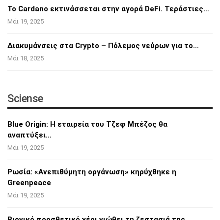
Το Cardano εκτινάσσεται στην αγορά DeFi.
Τεράστιες…
Μάι 19, 2025
Διακυμάνσεις στα Crypto – Πόλεμος νεύρων για
το…
Μάι 18, 2025
Sciense
Blue Origin: Η εταιρεία του Τζεφ Μπέζος θα
αναπτύξει…
Μάι 19, 2025
Ρωσία: «Ανεπιθύμητη οργάνωση» κηρύχθηκε η
Greenpeace
Μάι 19, 2025
Βιονικό προσθετικό χέρι νιώθει τη ζεστασιά
της