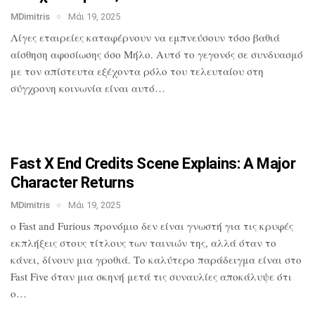
MDimitris
Μάι 19, 2025
Λίγες εταιρείες καταφέρνουν να
εμπνεύσουν τόσο βαθιά
αίσθηση αφοσίωσης
όσο Μήλο. Αυτό το γεγονός σε συνδυασμό
με τον απίστευτα εξέχοντα ρόλο του
τελευταίου στη
σύγχρονη κοινωνία είναι
αυτό…
Fast X End Credits Scene Explains: A
Major
Character Returns
MDimitris
Μάι 19, 2025
ο Fast and Furious προνόμιο δεν είναι
γνωστή για τις κρυφές
εκπλήξεις στους
τίτλους των ταινιών της, αλλά όταν το
κάνει, δίνουν μια γροθιά. Το καλύτερο
παράδειγμα είναι στο
Fast Five όταν μια
σκηνή μετά τις συναυλίες αποκάλυψε ότι
ο…