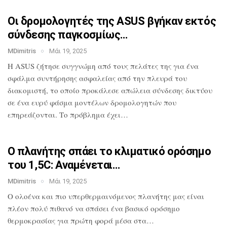
Οι δρομολογητές της ASUS βγήκαν εκτός
σύνδεσης παγκοσμίως…
MDimitris
Μάι 19, 2025
Η ASUS ζήτησε συγγνώμη από τους πελάτες
της για ένα
σφάλμα συντήρησης ασφαλείας
από την πλευρά του
διακομιστή, το οποίο
προκάλεσε απώλεια σύνδεσης δικτύου
σε
ένα ευρύ φάσμα μοντέλων δρομολογητών που
επηρεάζονται. Το πρόβλημα έχει…
Ο πλανήτης σπάει το κλιματικό ορόσημο
του 1,5C: Αναμένεται…
MDimitris
Μάι 19, 2025
O ολοένα και πιο υπερθερμαινόμενος πλανήτης μας
είναι
πλέον πολύ πιθανό να σπάσει ένα
βασικό ορόσημο
θερμοκρασίας για πρώτη
φορά μέσα στα…