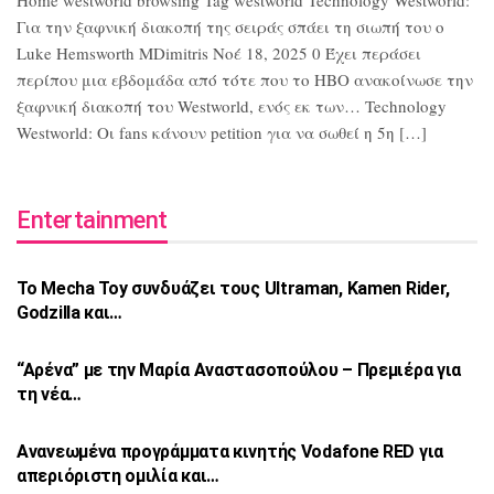
Home westworld browsing Tag westworld Technology Westworld:
Για την ξαφνική διακοπή της σειράς σπάει τη σιωπή του ο
Luke Hemsworth MDimitris Νοέ 18, 2025 0 Έχει περάσει
περίπου μια εβδομάδα από τότε που το HBO ανακοίνωσε την
ξαφνική διακοπή του Westworld, ενός εκ των… Technology
Westworld: Οι fans κάνουν petition για να σωθεί η 5η […]
Entertainment
Το Mecha Toy συνδυάζει τους Ultraman,
Kamen Rider,
Godzilla και…
“Αρένα” με την Μαρία Αναστασοπούλου –
Πρεμιέρα για
τη νέα…
Ανανεωμένα προγράμματα κινητής Vodafone
RED για
απεριόριστη ομιλία και…