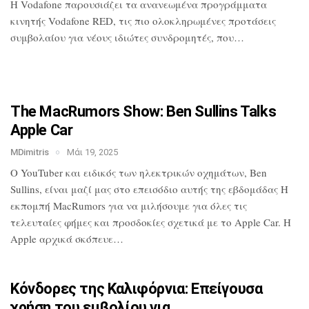
H Vodafone παρουσιάζει τα ανανεωμένα
προγράμματα
κινητής Vodafone RED, τις
πιο ολοκληρωμένες προτάσεις
συμβολαίου
για νέους ιδιώτες συνδρομητές, που…
The MacRumors Show: Ben Sullins Talks
Apple Car
MDimitris
Μάι 19, 2025
Ο YouTuber και ειδικός των ηλεκτρικών
οχημάτων, Ben
Sullins, είναι μαζί μας
στο επεισόδιο αυτής της εβδομάδας Η
εκπομπή MacRumors για να μιλήσουμε για
όλες τις
τελευταίες φήμες και προσδοκίες
σχετικά με το Apple Car. Η
Apple αρχικά
σκόπευε…
Κόνδορες της Καλιφόρνια: Επείγουσα
χρήση του εμβολίου για…