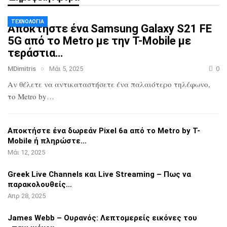
ΤΕΧΝΟΛΟΓΊΑ
Αποκτήστε ένα Samsung Galaxy S21 FE
5G
από το Metro με την T-Mobile με
τεράστια…
MDimitris
Μάι 5, 2025
0
Αν θέλετε να αντικαταστήσετε ένα
παλαιότερο τηλέφωνο,
το Metro by…
Αποκτήστε ένα δωρεάν Pixel 6a από το
Metro by T-
Mobile ή πληρώστε…
Μάι 12, 2025
Greek Live Channels και Live Streaming
– Πως να
παρακολουθείς…
Απρ 28, 2025
James Webb – Ουρανός: Λεπτομερείς
εικόνες του