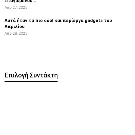
«παγωμένου…
Απρ 27, 2025
Αυτά ήταν τα πιο cool και περίεργα
gadgets του
Απριλίου
Απρ 28, 2025
Επιλογή Συντάκτη
Η OpenAI κυκλοφορεί
Pixel 8 Pro: Hands-on
δωρεάν ChatGPT app για
βίντεο αποκάλυψε…
iOS
iOS 16.5: Όλες οι νέες
iPhone: Νέα λειτουργία
λειτουργίες
μπορεί να
κλωνοποιήσει