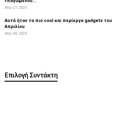
«παγωμένου…
Απρ 27, 2025
Αυτά ήταν τα πιο cool και περίεργα
gadgets του
Απριλίου
Απρ 28, 2025
Επιλογή Συντάκτη
Η OpenAI κυκλοφορεί
Pixel 8 Pro: Hands-on
δωρεάν ChatGPT app για
βίντεο αποκάλυψε…
iOS
iOS 16.5: Όλες οι νέες
iPhone: Νέα λειτουργία
λειτουργίες
μπορεί να
κλωνοποιήσει