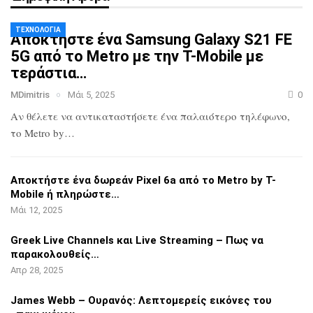
ΤΕΧΝΟΛΟΓΊΑ
Αποκτήστε ένα Samsung Galaxy S21 FE
5G
από το Metro με την T-Mobile με
τεράστια…
MDimitris
Μάι 5, 2025
0
Αν θέλετε να αντικαταστήσετε ένα
παλαιότερο τηλέφωνο,
το Metro by…
Αποκτήστε ένα δωρεάν Pixel 6a από το
Metro by T-
Mobile ή πληρώστε…
Μάι 12, 2025
Greek Live Channels και Live Streaming
– Πως να
παρακολουθείς…
Απρ 28, 2025
James Webb – Ουρανός: Λεπτομερείς
εικόνες του