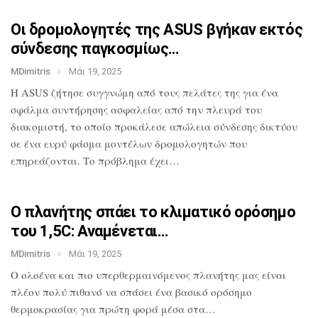
Οι δρομολογητές της ASUS βγήκαν εκτός
σύνδεσης παγκοσμίως…
MDimitris
Μάι 19, 2025
Η ASUS ζήτησε συγγνώμη από τους πελάτες
της για ένα
σφάλμα συντήρησης ασφαλείας
από την πλευρά του
διακομιστή, το οποίο
προκάλεσε απώλεια σύνδεσης δικτύου
σε
ένα ευρύ φάσμα μοντέλων δρομολογητών που
επηρεάζονται. Το πρόβλημα έχει…
Ο πλανήτης σπάει το κλιματικό ορόσημο
του 1,5C: Αναμένεται…
MDimitris
Μάι 19, 2025
O ολοένα και πιο υπερθερμαινόμενος πλανήτης μας
είναι
πλέον πολύ πιθανό να σπάσει ένα
βασικό ορόσημο
θερμοκρασίας για πρώτη
φορά μέσα στα…