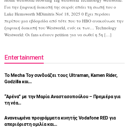
Home westworld browsing Tag westworld Technology Westworld:
Για την ξαφνική διακοπή της σειράς σπάει τη σιωπή του ο
Luke Hemsworth MDimitris Νοέ 18, 2025 0 Έχει περάσει
περίπου μια εβδομάδα από τότε που το HBO ανακοίνωσε την
ξαφνική διακοπή του Westworld, ενός εκ των… Technology
Westworld: Οι fans κάνουν petition για να σωθεί η 5η […]
Entertainment
Το Mecha Toy συνδυάζει τους Ultraman,
Kamen Rider,
Godzilla και…
“Αρένα” με την Μαρία Αναστασοπούλου –
Πρεμιέρα για
τη νέα…
Ανανεωμένα προγράμματα κινητής Vodafone
RED για
απεριόριστη ομιλία και…