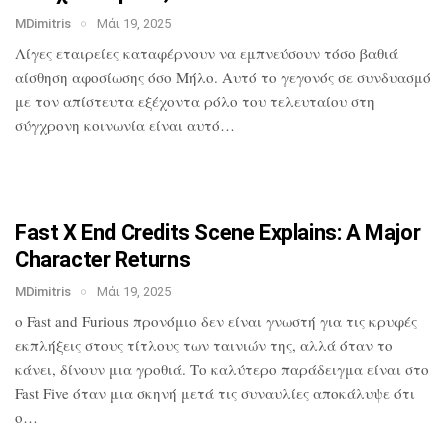
MDimitris
Μάι 19, 2025
Λίγες εταιρείες καταφέρνουν να
εμπνεύσουν τόσο βαθιά
αίσθηση αφοσίωσης
όσο Μήλο. Αυτό το γεγονός σε συνδυασμό
με τον απίστευτα εξέχοντα ρόλο του
τελευταίου στη
σύγχρονη κοινωνία είναι
αυτό…
Fast X End Credits Scene Explains: A
Major
Character Returns
MDimitris
Μάι 19, 2025
ο Fast and Furious προνόμιο δεν είναι
γνωστή για τις κρυφές
εκπλήξεις στους
τίτλους των ταινιών της, αλλά όταν το
κάνει, δίνουν μια γροθιά. Το καλύτερο
παράδειγμα είναι στο
Fast Five όταν μια
σκηνή μετά τις συναυλίες αποκάλυψε ότι
ο…