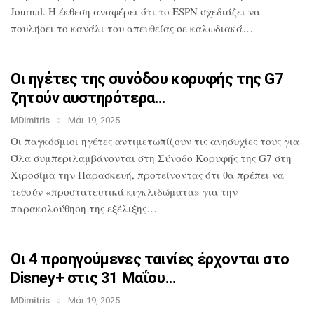
Journal. Η έκθεση αναφέρει ότι το
ESPN σχεδιάζει να
πουλήσει το κανάλι του
απευθείας σε καλωδιακά…
Οι ηγέτες της συνόδου κορυφής της G7
ζητούν αυστηρότερα…
MDimitris
Μάι 19, 2025
Οι παγκόσμιοι ηγέτες αντιμετωπίζουν τις
ανησυχίες τους για
Όλα
συμπεριλαμβάνονται στη Σύνοδο Κορυφής
της G7 στη
Χιροσίμα την Παρασκευή,
προτείνοντας ότι θα πρέπει να
τεθούν
«προστατευτικά κιγκλιδώματα» για την
παρακολούθηση της εξέλιξης…
Οι 4 προηγούμενες ταινίες έρχονται στο
Disney+ στις 31 Μαΐου…
MDimitris
Μάι 19, 2025