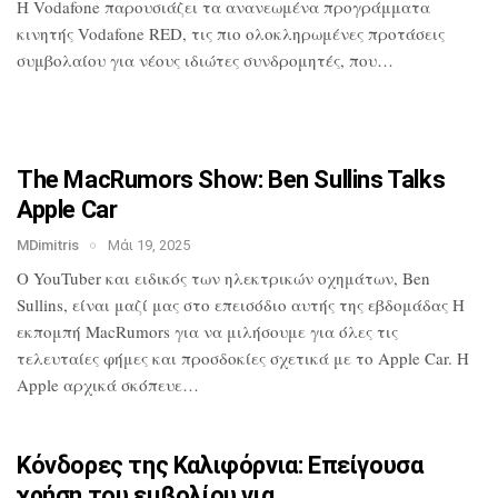
H Vodafone παρουσιάζει τα ανανεωμένα
προγράμματα
κινητής Vodafone RED, τις
πιο ολοκληρωμένες προτάσεις
συμβολαίου
για νέους ιδιώτες συνδρομητές, που…
The MacRumors Show: Ben Sullins Talks
Apple Car
MDimitris
Μάι 19, 2025
Ο YouTuber και ειδικός των ηλεκτρικών
οχημάτων, Ben
Sullins, είναι μαζί μας
στο επεισόδιο αυτής της εβδομάδας Η
εκπομπή MacRumors για να μιλήσουμε για
όλες τις
τελευταίες φήμες και προσδοκίες
σχετικά με το Apple Car. Η
Apple αρχικά
σκόπευε…
Κόνδορες της Καλιφόρνια: Επείγουσα
χρήση του εμβολίου για…