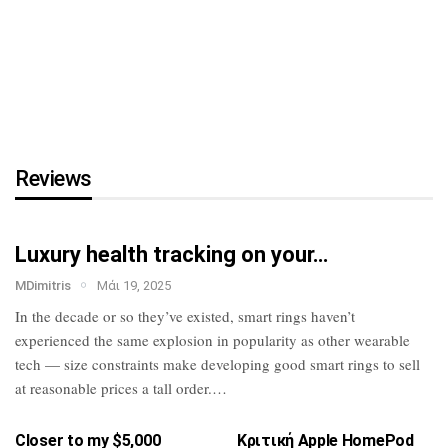
τη…
HTC U23 Pro: Επίσημο με
Snapdragon 7 Gen
1,
κάμερα…
Reviews
Luxury health tracking on your…
MDimitris
Μάι 19, 2025
In the decade or so they’ve existed, smart
rings haven’t
experienced the same
explosion in popularity as other wearable
tech — size constraints make developing
good smart rings to sell
at reasonable
prices a tall order.…
Closer to my $5,000
Κριτική Apple HomePod