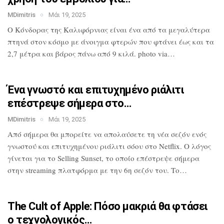
MDimitris
Μάι 19, 2025
Ο Κόνδορας της Καλιφόρνιας είναι ένα από
τα μεγαλύτερα
πτηνά στον κόσμο με
άνοιγμα φτερών που φτάνει έως και τα
2,7
μέτρα και βάρος πάνω από 9 κιλά. photo
via…
Ένα γνωστό και επιτυχημένο ριάλιτι
επέστρεψε σήμερα στο…
MDimitris
Μάι 19, 2025
Από σήμερα θα μπορείτε να απολαύσετε τη
νέα σεζόν ενός
γνωστού και επιτυχημένου
ριάλιτι σόου στο Netflix. Ο λόγος
γίνεται για το Selling Sunset, το οποίο
επέστρεψε σήμερα
στην streaming
πλατφόρμα με την 6η σεζόν του. Το…
The Cult of Apple: Πόσο μακριά θα
φτάσει
ο τεχνολογικός…