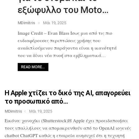
εξώφυλλο του Moto…
MDimitris
Μάι 19, 2025
Image Credit – Evan Blass Ίσως μια από
τις πιο
ενδιαφέρουσες περιπτώσεις
χρήσης του
αναδιπλούμενου παράγοντα
είναι η ικανότητά
του να δίνει νέα
πνοή στα εμβληματικά…
READ MORE…
Η Apple χτίζει το δικό της AI,
απαγορεύει
το προσωπικό από…
MDimitris
Μάι 19, 2025
Εικόνα: χανοχίκι (Shutterstock)Η Apple
έχει προειδοποιήσει
τους υπαλλήλους να
απομακρυνθούν από το OpenAI ιογενές
chatbot ChatGPT καθώς η εταιρεία
ανησυχεί ότι η τεχνητή