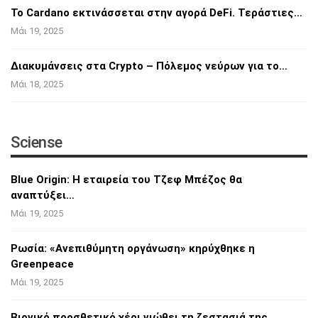
Το Cardano εκτινάσσεται στην αγορά DeFi.
Τεράστιες…
Μάι 19, 2025
Διακυμάνσεις στα Crypto – Πόλεμος νεύρων για
το…
Μάι 18, 2025
Sciense
Blue Origin: Η εταιρεία του Τζεφ Μπέζος θα
αναπτύξει…
Μάι 19, 2025
Ρωσία: «Ανεπιθύμητη οργάνωση» κηρύχθηκε η
Greenpeace
Μάι 19, 2025
Βιονικό προσθετικό χέρι νιώθει τη ζεστασιά
της