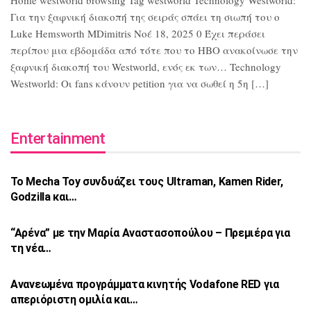
Home westworld browsing Tag westworld Technology Westworld:
Για την ξαφνική διακοπή της σειράς σπάει τη σιωπή του ο
Luke Hemsworth MDimitris Νοέ 18, 2025 0 Έχει περάσει
περίπου μια εβδομάδα από τότε που το HBO ανακοίνωσε την
ξαφνική διακοπή του Westworld, ενός εκ των… Technology
Westworld: Οι fans κάνουν petition για να σωθεί η 5η […]
Entertainment
Το Mecha Toy συνδυάζει τους Ultraman,
Kamen Rider,
Godzilla και…
“Αρένα” με την Μαρία Αναστασοπούλου –
Πρεμιέρα για
τη νέα…
Ανανεωμένα προγράμματα κινητής Vodafone
RED για
απεριόριστη ομιλία και…