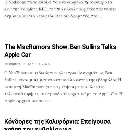
H Vodafone παρουσιάζει τα ανανεωμένα
προγράμματα
κινητής Vodafone RED, τις
πιο ολοκληρωμένες προτάσεις
συμβολαίου
για νέους ιδιώτες συνδρομητές, που…
The MacRumors Show: Ben Sullins Talks
Apple Car
MDimitris
Μάι 19, 2025
Ο YouTuber και ειδικός των ηλεκτρικών
οχημάτων, Ben
Sullins, είναι μαζί μας
στο επεισόδιο αυτής της εβδομάδας Η
εκπομπή MacRumors για να μιλήσουμε για
όλες τις
τελευταίες φήμες και προσδοκίες
σχετικά με το Apple Car. Η
Apple αρχικά
σκόπευε…
Κόνδορες της Καλιφόρνια: Επείγουσα
χρήση του εμβολίου για…