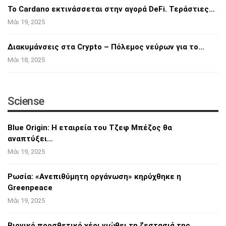
Το Cardano εκτινάσσεται στην αγορά DeFi.
Τεράστιες…
Μάι 19, 2025
Διακυμάνσεις στα Crypto – Πόλεμος νεύρων για
το…
Μάι 18, 2025
Sciense
Blue Origin: Η εταιρεία του Τζεφ Μπέζος θα
αναπτύξει…
Μάι 19, 2025
Ρωσία: «Ανεπιθύμητη οργάνωση» κηρύχθηκε η
Greenpeace
Μάι 19, 2025
Βιονικό προσθετικό χέρι νιώθει τη ζεστασιά
της