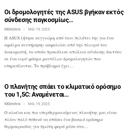
Οι δρομολογητές της ASUS βγήκαν εκτός
σύνδεσης παγκοσμίως…
MDimitris
Μάι 19, 2025
Η ASUS ζήτησε συγγνώμη από τους πελάτες
της για ένα
σφάλμα συντήρησης ασφαλείας
από την πλευρά του
διακομιστή, το οποίο
προκάλεσε απώλεια σύνδεσης δικτύου
σε
ένα ευρύ φάσμα μοντέλων δρομολογητών που
επηρεάζονται. Το πρόβλημα έχει…
Ο πλανήτης σπάει το κλιματικό ορόσημο
του 1,5C: Αναμένεται…
MDimitris
Μάι 19, 2025
O ολοένα και πιο υπερθερμαινόμενος πλανήτης μας
είναι
πλέον πολύ πιθανό να σπάσει ένα
βασικό ορόσημο
θερμοκρασίας για πρώτη
φορά μέσα στα…