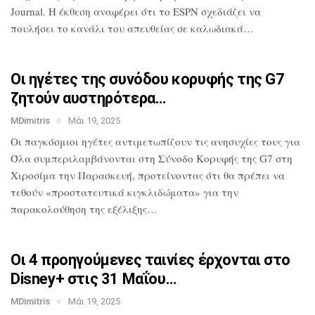
Journal. Η έκθεση αναφέρει ότι το
ESPN σχεδιάζει να
πουλήσει το κανάλι του
απευθείας σε καλωδιακά…
Οι ηγέτες της συνόδου κορυφής της G7
ζητούν αυστηρότερα…
MDimitris
Μάι 19, 2025
Οι παγκόσμιοι ηγέτες αντιμετωπίζουν τις
ανησυχίες τους για
Όλα
συμπεριλαμβάνονται στη Σύνοδο Κορυφής
της G7 στη
Χιροσίμα την Παρασκευή,
προτείνοντας ότι θα πρέπει να
τεθούν
«προστατευτικά κιγκλιδώματα» για την
παρακολούθηση της εξέλιξης…
Οι 4 προηγούμενες ταινίες έρχονται στο
Disney+ στις 31 Μαΐου…
MDimitris
Μάι 19, 2025