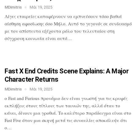
MDimitris
Μάι 19, 2025
Λίγες εταιρείες καταφέρνουν να
εμπνεύσουν τόσο βαθιά
αίσθηση αφοσίωσης
όσο Μήλο. Αυτό το γεγονός σε συνδυασμό
με τον απίστευτα εξέχοντα ρόλο του
τελευταίου στη
σύγχρονη κοινωνία είναι
αυτό…
Fast X End Credits Scene Explains: A
Major
Character Returns
MDimitris
Μάι 19, 2025
ο Fast and Furious προνόμιο δεν είναι
γνωστή για τις κρυφές
εκπλήξεις στους
τίτλους των ταινιών της, αλλά όταν το
κάνει, δίνουν μια γροθιά. Το καλύτερο
παράδειγμα είναι στο
Fast Five όταν μια
σκηνή μετά τις συναυλίες αποκάλυψε ότι
ο…