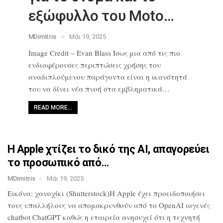
εξώφυλλο του Moto…
MDimitris
Μάι 19, 2025
Image Credit – Evan Blass Ίσως μια από
τις πιο
ενδιαφέρουσες περιπτώσεις
χρήσης του
αναδιπλούμενου παράγοντα
είναι η ικανότητά
του να δίνει νέα
πνοή στα εμβληματικά…
READ MORE…
Η Apple χτίζει το δικό της AI,
απαγορεύει
το προσωπικό από…
MDimitris
Μάι 19, 2025
Εικόνα: χανοχίκι (Shutterstock)Η Apple
έχει προειδοποιήσει
τους υπαλλήλους να
απομακρυνθούν από το OpenAI ιογενές
chatbot ChatGPT καθώς η εταιρεία
ανησυχεί ότι η τεχνητή