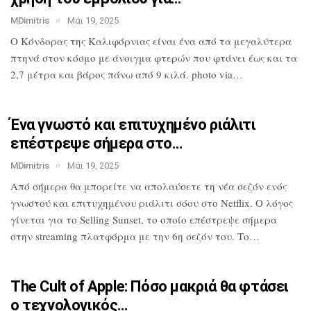
MDimitris
Μάι 19, 2025
Ο Κόνδορας της Καλιφόρνιας είναι ένα από
τα μεγαλύτερα
πτηνά στον κόσμο με
άνοιγμα φτερών που φτάνει έως και τα
2,7
μέτρα και βάρος πάνω από 9 κιλά. photo
via…
Ένα γνωστό και επιτυχημένο ριάλιτι
επέστρεψε σήμερα στο…
MDimitris
Μάι 19, 2025
Από σήμερα θα μπορείτε να απολαύσετε τη
νέα σεζόν ενός
γνωστού και επιτυχημένου
ριάλιτι σόου στο Netflix. Ο λόγος
γίνεται για το Selling Sunset, το οποίο
επέστρεψε σήμερα
στην streaming
πλατφόρμα με την 6η σεζόν του. Το…
The Cult of Apple: Πόσο μακριά θα
φτάσει
ο τεχνολογικός…