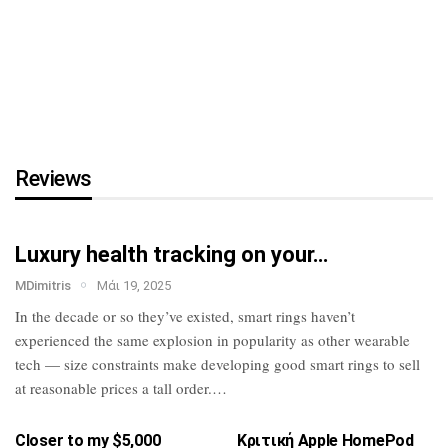
τη…
HTC U23 Pro: Επίσημο με
Snapdragon 7 Gen
1,
κάμερα…
Reviews
Luxury health tracking on your…
MDimitris
Μάι 19, 2025
In the decade or so they’ve existed, smart
rings haven’t
experienced the same
explosion in popularity as other wearable
tech — size constraints make developing
good smart rings to sell
at reasonable
prices a tall order.…
Closer to my $5,000
Κριτική Apple HomePod