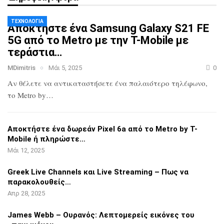
ΤΕΧΝΟΛΟΓΊΑ
Αποκτήστε ένα Samsung Galaxy S21 FE
5G
από το Metro με την T-Mobile με
τεράστια…
MDimitris
Μάι 5, 2025
0
Αν θέλετε να αντικαταστήσετε ένα
παλαιότερο τηλέφωνο,
το Metro by…
Αποκτήστε ένα δωρεάν Pixel 6a από το
Metro by T-
Mobile ή πληρώστε…
Μάι 12, 2025
Greek Live Channels και Live Streaming
– Πως να
παρακολουθείς…
Απρ 28, 2025
James Webb – Ουρανός: Λεπτομερείς
εικόνες του