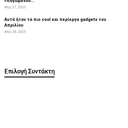
«παγωμένου…
Απρ 27, 2025
Αυτά ήταν τα πιο cool και περίεργα
gadgets του
Απριλίου
Απρ 28, 2025
Επιλογή Συντάκτη
Η OpenAI κυκλοφορεί
Pixel 8 Pro: Hands-on
δωρεάν ChatGPT app για
βίντεο αποκάλυψε…
iOS
iOS 16.5: Όλες οι νέες
iPhone: Νέα λειτουργία
λειτουργίες
μπορεί να
κλωνοποιήσει