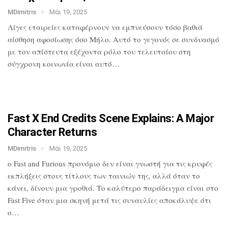
MDimitris
Μάι 19, 2025
Λίγες εταιρείες καταφέρνουν να
εμπνεύσουν τόσο βαθιά
αίσθηση αφοσίωσης
όσο Μήλο. Αυτό το γεγονός σε συνδυασμό
με τον απίστευτα εξέχοντα ρόλο του
τελευταίου στη
σύγχρονη κοινωνία είναι
αυτό…
Fast X End Credits Scene Explains: A
Major
Character Returns
MDimitris
Μάι 19, 2025
ο Fast and Furious προνόμιο δεν είναι
γνωστή για τις κρυφές
εκπλήξεις στους
τίτλους των ταινιών της, αλλά όταν το
κάνει, δίνουν μια γροθιά. Το καλύτερο
παράδειγμα είναι στο
Fast Five όταν μια
σκηνή μετά τις συναυλίες αποκάλυψε ότι
ο…