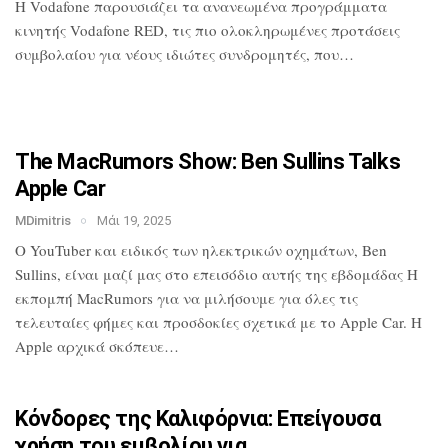
H Vodafone παρουσιάζει τα ανανεωμένα
προγράμματα
κινητής Vodafone RED, τις
πιο ολοκληρωμένες προτάσεις
συμβολαίου
για νέους ιδιώτες συνδρομητές, που…
The MacRumors Show: Ben Sullins Talks
Apple Car
MDimitris
Μάι 19, 2025
Ο YouTuber και ειδικός των ηλεκτρικών
οχημάτων, Ben
Sullins, είναι μαζί μας
στο επεισόδιο αυτής της εβδομάδας Η
εκπομπή MacRumors για να μιλήσουμε για
όλες τις
τελευταίες φήμες και προσδοκίες
σχετικά με το Apple Car. Η
Apple αρχικά
σκόπευε…
Κόνδορες της Καλιφόρνια: Επείγουσα
χρήση του εμβολίου για…