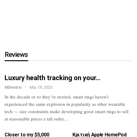
τη…
HTC U23 Pro: Επίσημο με
Snapdragon 7 Gen
1,
κάμερα…
Reviews
Luxury health tracking on your…
MDimitris
Μάι 19, 2025
In the decade or so they’ve existed, smart
rings haven’t
experienced the same
explosion in popularity as other wearable
tech — size constraints make developing
good smart rings to sell
at reasonable
prices a tall order.…
Closer to my $5,000
Κριτική Apple HomePod