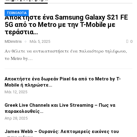
ΤΕΧΝΟΛΟΓΊΑ
Αποκτήστε ένα Samsung Galaxy S21 FE
5G
από το Metro με την T-Mobile με
τεράστια…
MDimitris
Μάι 5, 2025
0
Αν θέλετε να αντικαταστήσετε ένα
παλαιότερο τηλέφωνο,
το Metro by…
Αποκτήστε ένα δωρεάν Pixel 6a από το
Metro by T-
Mobile ή πληρώστε…
Μάι 12, 2025
Greek Live Channels και Live Streaming
– Πως να
παρακολουθείς…
Απρ 28, 2025
James Webb – Ουρανός: Λεπτομερείς
εικόνες του