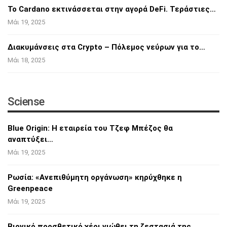
Το Cardano εκτινάσσεται στην αγορά DeFi.
Τεράστιες…
Μάι 19, 2025
Διακυμάνσεις στα Crypto – Πόλεμος νεύρων για
το…
Μάι 18, 2025
Sciense
Blue Origin: Η εταιρεία του Τζεφ Μπέζος θα
αναπτύξει…
Μάι 19, 2025
Ρωσία: «Ανεπιθύμητη οργάνωση» κηρύχθηκε η
Greenpeace
Μάι 19, 2025
Βιονικό προσθετικό χέρι νιώθει τη ζεστασιά
της