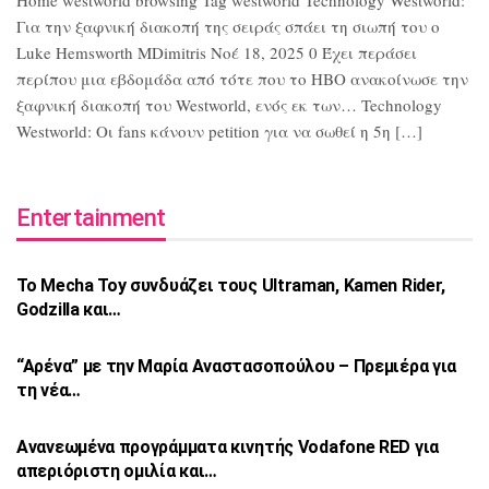
Home westworld browsing Tag westworld Technology Westworld:
Για την ξαφνική διακοπή της σειράς σπάει τη σιωπή του ο
Luke Hemsworth MDimitris Νοέ 18, 2025 0 Έχει περάσει
περίπου μια εβδομάδα από τότε που το HBO ανακοίνωσε την
ξαφνική διακοπή του Westworld, ενός εκ των… Technology
Westworld: Οι fans κάνουν petition για να σωθεί η 5η […]
Entertainment
Το Mecha Toy συνδυάζει τους Ultraman,
Kamen Rider,
Godzilla και…
“Αρένα” με την Μαρία Αναστασοπούλου –
Πρεμιέρα για
τη νέα…
Ανανεωμένα προγράμματα κινητής Vodafone
RED για
απεριόριστη ομιλία και…