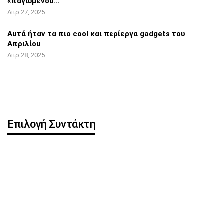
«παγωμένου…
Απρ 27, 2025
Αυτά ήταν τα πιο cool και περίεργα
gadgets του
Απριλίου
Απρ 28, 2025
Επιλογή Συντάκτη
Η OpenAI κυκλοφορεί
Pixel 8 Pro: Hands-on
δωρεάν ChatGPT app για
βίντεο αποκάλυψε…
iOS
iOS 16.5: Όλες οι νέες
iPhone: Νέα λειτουργία
λειτουργίες
μπορεί να
κλωνοποιήσει