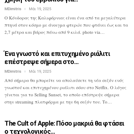
MDimitris
Μάι 19, 2025
Ο Κόνδορας της Καλιφόρνιας είναι ένα από
τα μεγαλύτερα
πτηνά στον κόσμο με
άνοιγμα φτερών που φτάνει έως και τα
2,7
μέτρα και βάρος πάνω από 9 κιλά. photo
via…
Ένα γνωστό και επιτυχημένο ριάλιτι
επέστρεψε σήμερα στο…
MDimitris
Μάι 19, 2025
Από σήμερα θα μπορείτε να απολαύσετε τη
νέα σεζόν ενός
γνωστού και επιτυχημένου
ριάλιτι σόου στο Netflix. Ο λόγος
γίνεται για το Selling Sunset, το οποίο
επέστρεψε σήμερα
στην streaming
πλατφόρμα με την 6η σεζόν του. Το…
The Cult of Apple: Πόσο μακριά θα
φτάσει
ο τεχνολογικός…