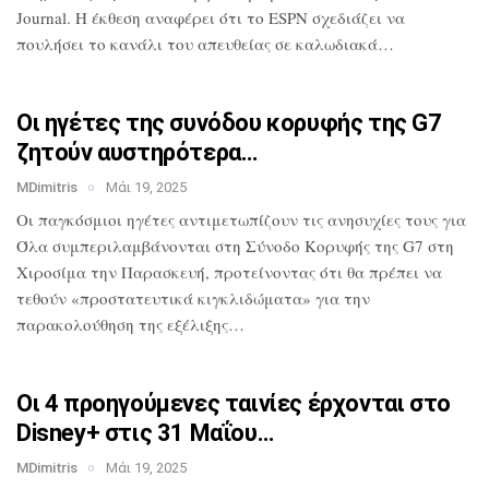
Journal. Η έκθεση αναφέρει ότι το
ESPN σχεδιάζει να
πουλήσει το κανάλι του
απευθείας σε καλωδιακά…
Οι ηγέτες της συνόδου κορυφής της G7
ζητούν αυστηρότερα…
MDimitris
Μάι 19, 2025
Οι παγκόσμιοι ηγέτες αντιμετωπίζουν τις
ανησυχίες τους για
Όλα
συμπεριλαμβάνονται στη Σύνοδο Κορυφής
της G7 στη
Χιροσίμα την Παρασκευή,
προτείνοντας ότι θα πρέπει να
τεθούν
«προστατευτικά κιγκλιδώματα» για την
παρακολούθηση της εξέλιξης…
Οι 4 προηγούμενες ταινίες έρχονται στο
Disney+ στις 31 Μαΐου…
MDimitris
Μάι 19, 2025