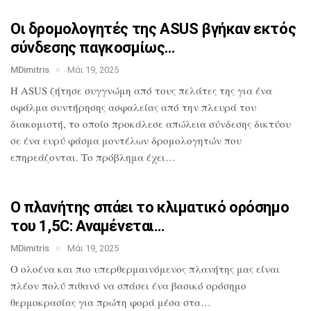
Οι δρομολογητές της ASUS βγήκαν εκτός
σύνδεσης παγκοσμίως…
MDimitris
Μάι 19, 2025
Η ASUS ζήτησε συγγνώμη από τους πελάτες
της για ένα
σφάλμα συντήρησης ασφαλείας
από την πλευρά του
διακομιστή, το οποίο
προκάλεσε απώλεια σύνδεσης δικτύου
σε
ένα ευρύ φάσμα μοντέλων δρομολογητών που
επηρεάζονται. Το πρόβλημα έχει…
Ο πλανήτης σπάει το κλιματικό ορόσημο
του 1,5C: Αναμένεται…
MDimitris
Μάι 19, 2025
O ολοένα και πιο υπερθερμαινόμενος πλανήτης μας
είναι
πλέον πολύ πιθανό να σπάσει ένα
βασικό ορόσημο
θερμοκρασίας για πρώτη
φορά μέσα στα…