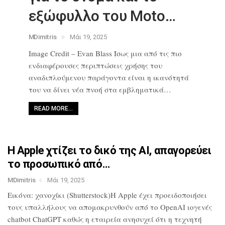
εξώφυλλο του Moto…
MDimitris
Μάι 19, 2025
Image Credit – Evan Blass Ίσως μια από
τις πιο
ενδιαφέρουσες περιπτώσεις
χρήσης του
αναδιπλούμενου παράγοντα
είναι η ικανότητά
του να δίνει νέα
πνοή στα εμβληματικά…
READ MORE…
Η Apple χτίζει το δικό της AI,
απαγορεύει
το προσωπικό από…
MDimitris
Μάι 19, 2025
Εικόνα: χανοχίκι (Shutterstock)Η Apple
έχει προειδοποιήσει
τους υπαλλήλους να
απομακρυνθούν από το OpenAI ιογενές
chatbot ChatGPT καθώς η εταιρεία
ανησυχεί ότι η τεχνητή