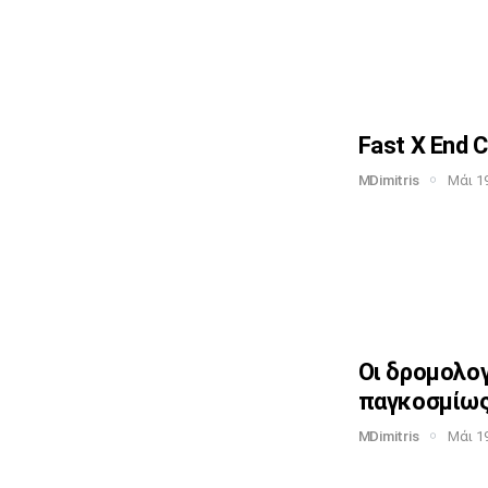
Fast X End C
MDimitris
Μάι 19
Οι δρομολο
παγκοσμίω
MDimitris
Μάι 19