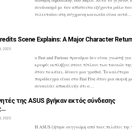
συνδυασμό
με τον απίστευτα εξέχοντα ρόλο του
τελευταίου στη σύγχρονη κοινωνία είναι
αυτό…
redits Scene Explains: A
Major Character Retur
, 2025
ο Fast and Furious προνόμιο δεν είναι
γνωστή για 
κρυφές εκπλήξεις στους
τίτλους των ταινιών της
όταν το
κάνει, δίνουν μια γροθιά. Το καλύτερο
παράδειγμα είναι στο Fast Five όταν μια
σκηνή με
συναυλίες αποκάλυψε ότι
ο…
γητές της ASUS βγήκαν εκτός
σύνδεσης
ς…
, 2025
Η ASUS ζήτησε συγγνώμη από τους πελάτες
της 