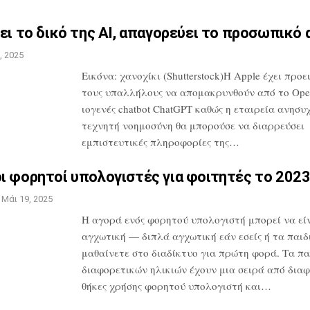
ει το δικό της AI,
απαγορεύει το προσωπικό 
, 2025
Εικόνα: χανοχίκι (Shutterstock)Η Apple
έχει προε
τους υπαλλήλους να
απομακρυνθούν από το Ope
ιογενές
chatbot ChatGPT καθώς η εταιρεία
ανησυχε
τεχνητή νοημοσύνη θα
μπορούσε να διαρρεύσει
εμπιστευτικές
πληροφορίες της…
ι φορητοί υπολογιστές για
φοιτητές το 202
Μάι 19, 2025
Η αγορά ενός φορητού υπολογιστή μπορεί
να εί
αγχωτική — διπλά αγχωτική εάν
εσείς ή τα παιδ
μαθαίνετε στο
διαδίκτυο για πρώτη φορά. Τα πα
διαφορετικών ηλικιών έχουν μια σειρά από
διαφ
θήκες χρήσης φορητού
υπολογιστή και…