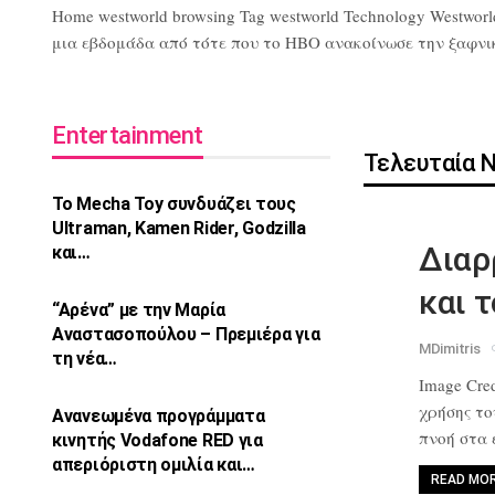
Home westworld browsing Tag westworld Technology Westworl
μια εβδομάδα από τότε που το HBO ανακοίνωσε την ξαφνική 
Entertainment
Τελευταία 
Το Mecha Toy συνδυάζει τους
Ultraman,
Kamen Rider, Godzilla
Διαρ
και…
και 
“Αρένα” με την Μαρία
Αναστασοπούλου –
Πρεμιέρα για
MDimitris
τη νέα…
Image Cred
χρήσης τ
Ανανεωμένα προγράμματα
πνοή στα
κινητής Vodafone
RED για
απεριόριστη ομιλία και…
READ MO