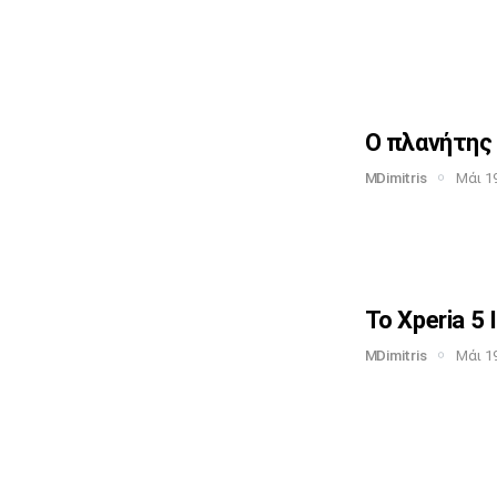
Ο πλανήτης 
MDimitris
Μάι 19
Το Xperia 5 
MDimitris
Μάι 19