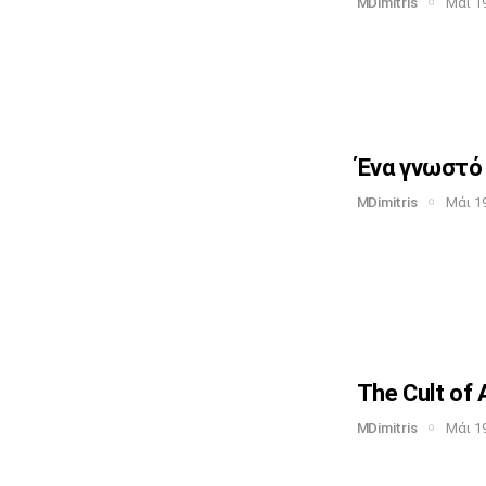
MDimitris
Μάι 19
Ένα γνωστό 
MDimitris
Μάι 19
The Cult of 
MDimitris
Μάι 19