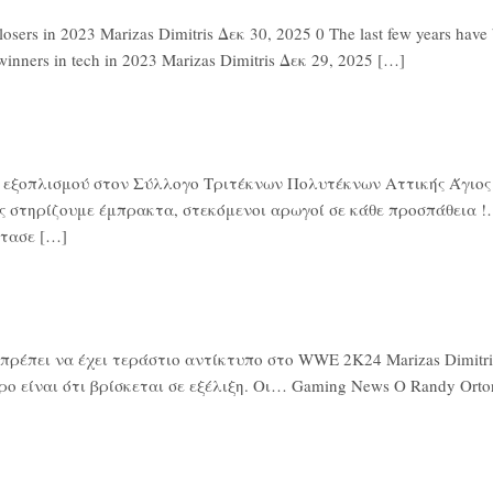
rs in 2023 Marizas Dimitris Δεκ 30, 2025 0 The last few years have be
winners in tech in 2023 Marizas Dimitris Δεκ 29, 2025 […]
ά εξοπλισμού στον Σύλλογο Τριτέκνων Πολυτέκνων Αττικής Άγιος Ν
ς στηρίζουμε έμπρακτα, στεκόμενοι αρωγοί σε κάθε προσπάθεια !…
τασε […]
έπει να έχει τεράστιο αντίκτυπο στο WWE 2K24 Marizas Dimitris 
ο είναι ότι βρίσκεται σε εξέλιξη. Οι… Gaming News Ο Randy Or