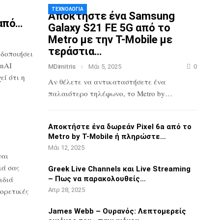
ΤΕΧΝΟΛΟΓΊΑ
Αποκτήστε ένα Samsung
από…
Galaxy S21 FE 5G
από το
Metro με την T-Mobile με
τεράστια…
ιδοποιήσει
nAI
MDimitris
Μάι 5, 2025
0
ί ότι η
Αν θέλετε να αντικαταστήσετε ένα
παλαιότερο τηλέφωνο, το Metro by…
3
Αποκτήστε ένα δωρεάν Pixel 6a από το
Metro by T-Mobile ή πληρώστε…
Μάι 12, 2025
ναι
ιά σας
Greek Live Channels και Live Streaming
ιδιά
– Πως να παρακολουθείς…
ορετικές
Απρ 28, 2025
James Webb – Ουρανός: Λεπτομερείς