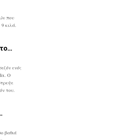
ών που
9 κιλά.
στο…
σεζόν ενός
ix. Ο
στρεψε
όν του.
…
ο βαθιά
σε