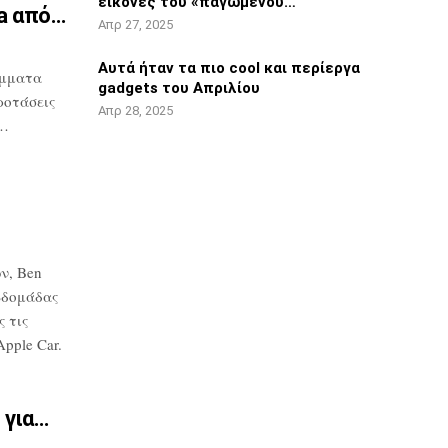
εικόνες του «παγωμένου…
ta από…
Απρ 27, 2025
Αυτά ήταν τα πιο cool και περίεργα
μματα
gadgets του Απριλίου
ροτάσεις
Απρ 28, 2025
υ…
ν, Ben
βδομάδας
 τις
pple Car.
 για…