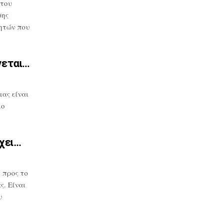
 του
σης
ητών που
νεται…
μας
είναι
μο
χει…
 προς το
. Είναι
υ