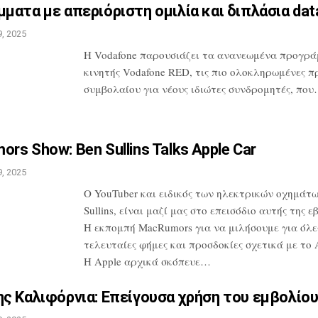
ματα με απεριόριστη ομιλία
και διπλάσια da
, 2025
H Vodafone παρουσιάζει τα ανανεωμένα
προγρά
κινητής Vodafone RED, τις
πιο ολοκληρωμένες π
συμβολαίου
για νέους ιδιώτες συνδρομητές, πο
rs Show: Ben Sullins Talks
Apple Car
, 2025
Ο YouTuber και ειδικός των ηλεκτρικών
οχημάτω
Sullins, είναι μαζί μας
στο επεισόδιο αυτής της ε
Η
εκπομπή MacRumors για να μιλήσουμε για
όλες
τελευταίες φήμες και προσδοκίες
σχετικά με το A
Η Apple αρχικά
σκόπευε…
ς Καλιφόρνια: Επείγουσα
χρήση του εμβολίου