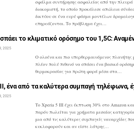
σφάλμα συντήρησης ασφαλείας
από την πλευρά
διακομιστή, το οποίο
προκάλεσε απώλεια σύνδε
δικτύου σε
ένα ευρύ φάσμα μοντέλων δρομολογ
επηρεάζονται. Το πρόβλημα έχει…
σπάει το κλιματικό ορόσημο
του 1,5C: Αναμέ
, 2025
O ολοένα και πιο υπερθερμαινόμενος πλανήτης 
πλέον πολύ πιθανό να σπάσει ένα
βασικό ορόση
θερμοκρασίας για πρώτη
φορά μέσα στα…
III, ένα από τα καλύτερα
συμπαγή τηλέφωνα, έ
, 2025
Το Xperia 5 III έχει έκπτωση 30% στο
Amazon και
παρόν πωλείται για
χρήματα μεσαίας κατηγορίας
μια
από τις καλύτερες συμπαγείς ναυαρχίδες
πο
κυκλοφορούν και αν είστε λάτρης…