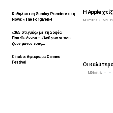
Η Apple χτίζ
Καθηλωτική Sunday Premiere στη
Nova: «The
Forgiven»!
MDimitris
Μάι 19
«365 στιγμές» με τη Σοφία
Παπαϊωάννου –
«Άνθρωποι που
ζουν μόνοι τους…
Cinobo: Αφιέρωμα Cannes
Festival –
Οι καλύτερο
MDimitris