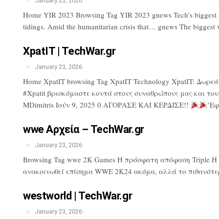
January 23, 2026
Home YIR 2023 Browsing Tag YIR 2023 gnews Tech’s biggest lose
tidings. Amid the humanitarian crisis that… gnews The biggest 
XpatIT | TechWar.gr
January 23, 2026
Home XpatIT browsing Tag XpatIT Technology XpatIT: Δωρε
#Xpatit βρισκόμαστε κοντά στους συναθρώπους μας και του
MDimitris Ιούν 9, 2025 0 ΑΓΟΡΑΣΕ ΚΑΙ ΚΕΡΔΙΣΕ!!
’Εφ
wwe Αρχεία – TechWar.gr
January 23, 2026
Browsing Tag wwe 2K Games Η πρόσφατη απόφαση Triple H πρ
ανακοινωθεί επίσημα WWE 2K24 ακόμα, αλλά το πιθανότερ
westworld | TechWar.gr
January 23, 2026