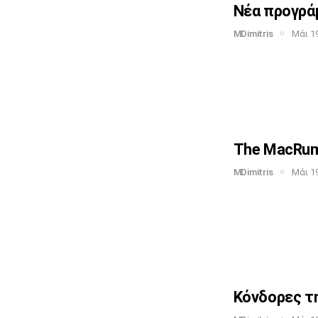
Νέα προγράμ
MDimitris
Μάι 19
The MacRumo
MDimitris
Μάι 19
Κόνδορες τη