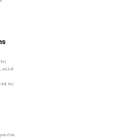
ns
τις
, αλλά
τά τις
για ένα