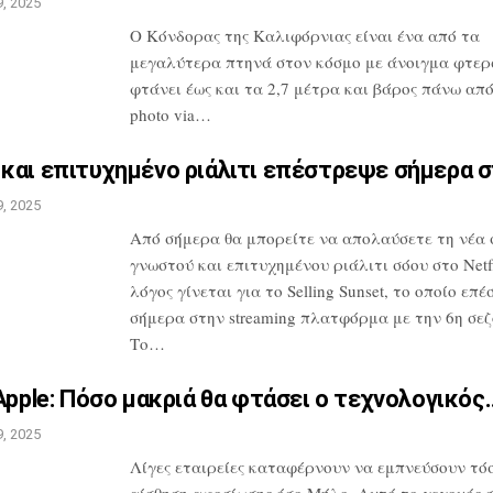
, 2025
Ο Κόνδορας της Καλιφόρνιας είναι ένα από
τα
μεγαλύτερα πτηνά στον κόσμο με
άνοιγμα φτερ
φτάνει έως και τα 2,7
μέτρα και βάρος πάνω από 
photo
via…
και επιτυχημένο ριάλιτι
επέστρεψε σήμερα 
, 2025
Από σήμερα θα μπορείτε να απολαύσετε τη
νέα 
γνωστού και επιτυχημένου
ριάλιτι σόου στο Netfl
λόγος
γίνεται για το Selling Sunset, το οποίο
επέ
σήμερα στην streaming
πλατφόρμα με την 6η σεζ
Το…
Apple: Πόσο μακριά θα
φτάσει ο τεχνολογικός
, 2025
Λίγες εταιρείες καταφέρνουν να
εμπνεύσουν τόσ
αίσθηση αφοσίωσης
όσο Μήλο. Αυτό το γεγονός 