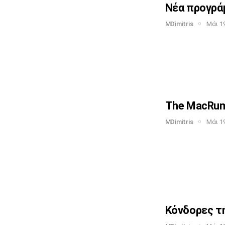
Νέα προγράμ
MDimitris
Μάι 19
The MacRumo
MDimitris
Μάι 19
Κόνδορες τη