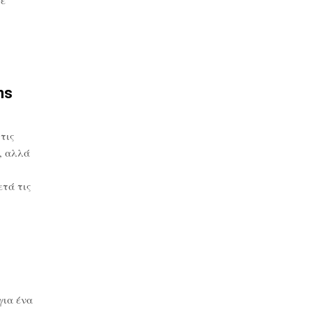
ns
τις
, αλλά
τά τις
για ένα