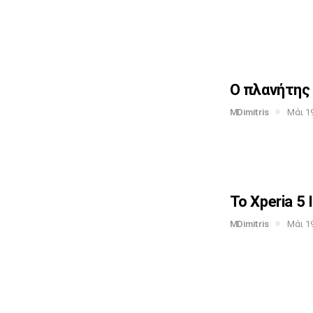
Ο πλανήτης 
MDimitris
Μάι 19
Το Xperia 5 
MDimitris
Μάι 19