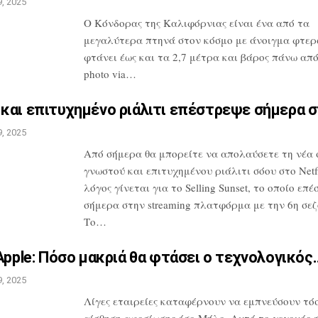
, 2025
Ο Κόνδορας της Καλιφόρνιας είναι ένα από
τα
μεγαλύτερα πτηνά στον κόσμο με
άνοιγμα φτερ
φτάνει έως και τα 2,7
μέτρα και βάρος πάνω από 
photo
via…
και επιτυχημένο ριάλιτι
επέστρεψε σήμερα 
, 2025
Από σήμερα θα μπορείτε να απολαύσετε τη
νέα 
γνωστού και επιτυχημένου
ριάλιτι σόου στο Netfl
λόγος
γίνεται για το Selling Sunset, το οποίο
επέ
σήμερα στην streaming
πλατφόρμα με την 6η σεζ
Το…
Apple: Πόσο μακριά θα
φτάσει ο τεχνολογικός
, 2025
Λίγες εταιρείες καταφέρνουν να
εμπνεύσουν τόσ
αίσθηση αφοσίωσης
όσο Μήλο. Αυτό το γεγονός 