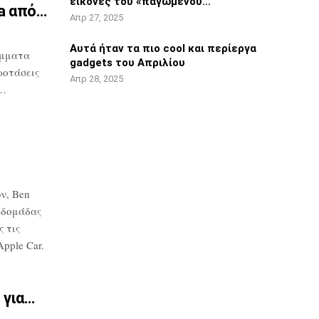
εικόνες του «παγωμένου…
ta από…
Απρ 27, 2025
Αυτά ήταν τα πιο cool και περίεργα
μματα
gadgets του Απριλίου
ροτάσεις
Απρ 28, 2025
υ…
ν, Ben
βδομάδας
 τις
pple Car.
 για…