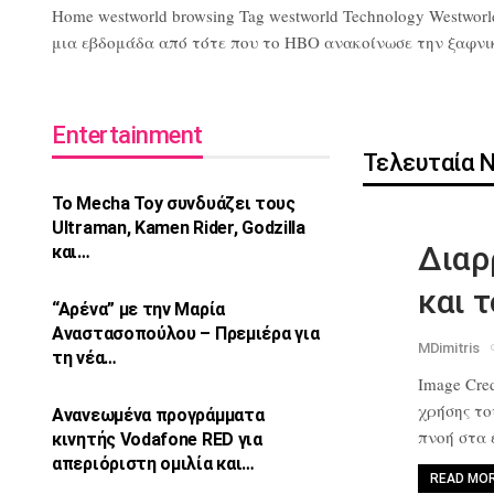
Home westworld browsing Tag westworld Technology Westworl
μια εβδομάδα από τότε που το HBO ανακοίνωσε την ξαφνική 
Entertainment
Τελευταία 
Το Mecha Toy συνδυάζει τους
Ultraman,
Kamen Rider, Godzilla
Διαρ
και…
και 
“Αρένα” με την Μαρία
Αναστασοπούλου –
Πρεμιέρα για
MDimitris
τη νέα…
Image Cred
χρήσης τ
Ανανεωμένα προγράμματα
πνοή στα
κινητής Vodafone
RED για
απεριόριστη ομιλία και…
READ MO