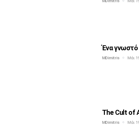
MDimitris
Μάι 19
Ένα γνωστό 
MDimitris
Μάι 19
The Cult of 
MDimitris
Μάι 19