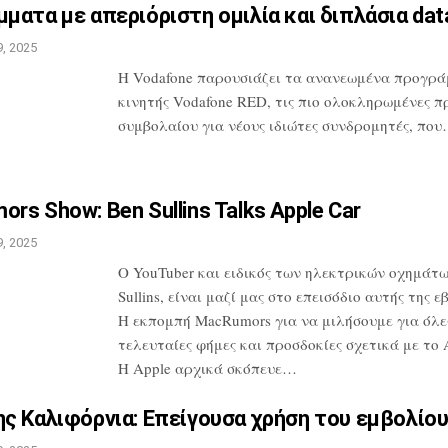
ματα με απεριόριστη ομιλία
και διπλάσια da
, 2025
H Vodafone παρουσιάζει τα ανανεωμένα
προγρά
κινητής Vodafone RED, τις
πιο ολοκληρωμένες π
συμβολαίου
για νέους ιδιώτες συνδρομητές, πο
rs Show: Ben Sullins Talks
Apple Car
, 2025
Ο YouTuber και ειδικός των ηλεκτρικών
οχημάτω
Sullins, είναι μαζί μας
στο επεισόδιο αυτής της ε
Η
εκπομπή MacRumors για να μιλήσουμε για
όλες
τελευταίες φήμες και προσδοκίες
σχετικά με το A
Η Apple αρχικά
σκόπευε…
ς Καλιφόρνια: Επείγουσα
χρήση του εμβολίου