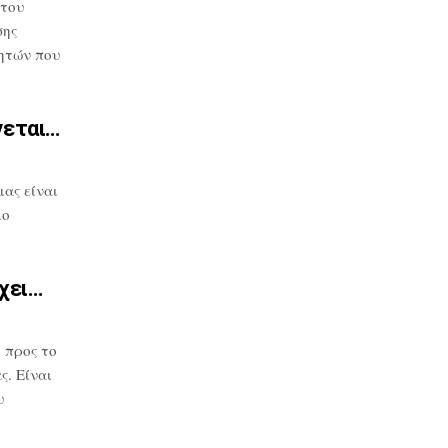
 του
σης
ητών που
νεται…
μας
είναι
μο
χει…
 προς το
. Είναι
υ