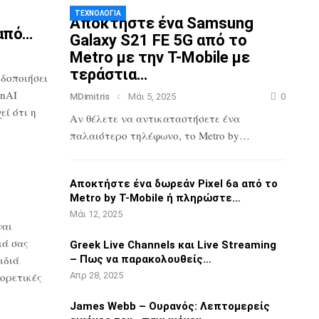
ΤΕΧΝΟΛΟΓΊΑ
Αποκτήστε ένα Samsung
από…
Galaxy S21 FE 5G
από το
Metro με την T-Mobile με
τεράστια…
ιδοποιήσει
nAI
MDimitris
Μάι 5, 2025
0
ί ότι η
Αν θέλετε να αντικαταστήσετε ένα
παλαιότερο τηλέφωνο, το Metro by…
3
Αποκτήστε ένα δωρεάν Pixel 6a από το
Metro by T-Mobile ή πληρώστε…
Μάι 12, 2025
ναι
ιά σας
Greek Live Channels και Live Streaming
ιδιά
– Πως να παρακολουθείς…
ορετικές
Απρ 28, 2025
James Webb – Ουρανός: Λεπτομερείς