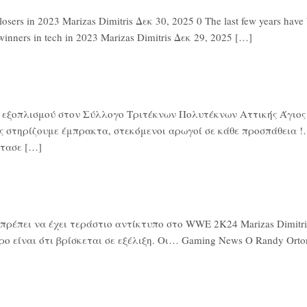
rs in 2023 Marizas Dimitris Δεκ 30, 2025 0 The last few years have be
winners in tech in 2023 Marizas Dimitris Δεκ 29, 2025 […]
ά εξοπλισμού στον Σύλλογο Τριτέκνων Πολυτέκνων Αττικής Άγιος Ν
ς στηρίζουμε έμπρακτα, στεκόμενοι αρωγοί σε κάθε προσπάθεια !…
τασε […]
έπει να έχει τεράστιο αντίκτυπο στο WWE 2K24 Marizas Dimitris 
ο είναι ότι βρίσκεται σε εξέλιξη. Οι… Gaming News Ο Randy Or