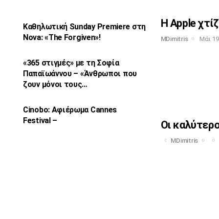
Η Apple χτίζ
Καθηλωτική Sunday Premiere στη
Nova: «The
Forgiven»!
MDimitris
Μάι 19
«365 στιγμές» με τη Σοφία
Παπαϊωάννου –
«Άνθρωποι που
ζουν μόνοι τους…
Cinobo: Αφιέρωμα Cannes
Festival –
Οι καλύτερο
MDimitris