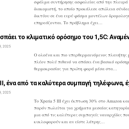
σφάλμα συντήρησης ασφαλείας
από την πλευρά
διακομιστή, το οποίο
προκάλεσε απώλεια σύνδε
δικτύου σε
ένα ευρύ φάσμα μοντέλων δρομολογ
επηρεάζονται. Το πρόβλημα έχει…
σπάει το κλιματικό ορόσημο
του 1,5C: Αναμέ
, 2025
O ολοένα και πιο υπερθερμαινόμενος πλανήτης 
πλέον πολύ πιθανό να σπάσει ένα
βασικό ορόση
θερμοκρασίας για πρώτη
φορά μέσα στα…
III, ένα από τα καλύτερα
συμπαγή τηλέφωνα, έ
, 2025
Το Xperia 5 III έχει έκπτωση 30% στο
Amazon και
παρόν πωλείται για
χρήματα μεσαίας κατηγορίας
μια
από τις καλύτερες συμπαγείς ναυαρχίδες
πο
κυκλοφορούν και αν είστε λάτρης…