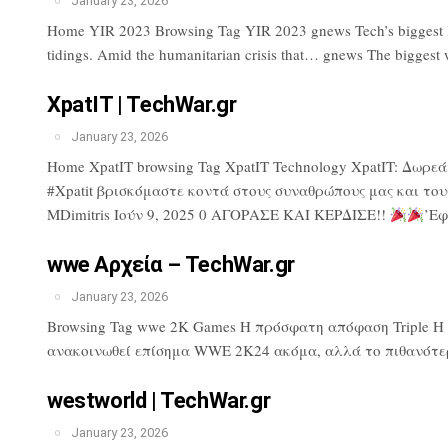
January 23, 2026
Home YIR 2023 Browsing Tag YIR 2023 gnews Tech’s biggest lose
tidings. Amid the humanitarian crisis that… gnews The biggest 
XpatIT | TechWar.gr
January 23, 2026
Home XpatIT browsing Tag XpatIT Technology XpatIT: Δωρε
#Xpatit βρισκόμαστε κοντά στους συναθρώπους μας και του
MDimitris Ιούν 9, 2025 0 ΑΓΟΡΑΣΕ ΚΑΙ ΚΕΡΔΙΣΕ!!
’Εφ
wwe Αρχεία – TechWar.gr
January 23, 2026
Browsing Tag wwe 2K Games Η πρόσφατη απόφαση Triple H πρ
ανακοινωθεί επίσημα WWE 2K24 ακόμα, αλλά το πιθανότερ
westworld | TechWar.gr
January 23, 2026