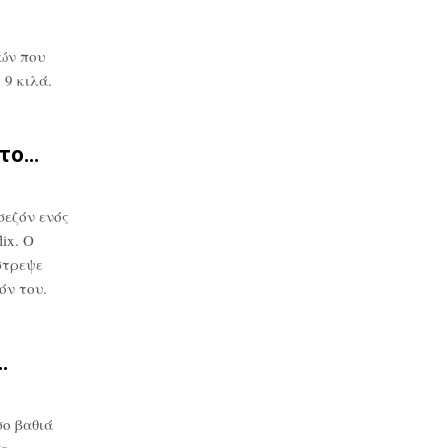
ών που
9 κιλά.
στο…
σεζόν ενός
ix. Ο
στρεψε
όν του.
…
ο βαθιά
σε