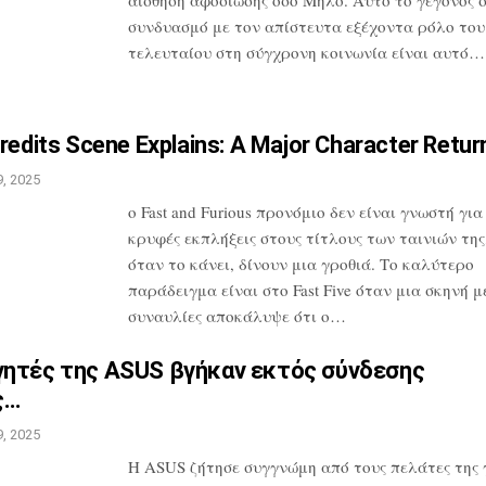
συνδυασμό
με τον απίστευτα εξέχοντα ρόλο του
τελευταίου στη σύγχρονη κοινωνία είναι
αυτό…
redits Scene Explains: A
Major Character Retur
, 2025
ο Fast and Furious προνόμιο δεν είναι
γνωστή για 
κρυφές εκπλήξεις στους
τίτλους των ταινιών της
όταν το
κάνει, δίνουν μια γροθιά. Το καλύτερο
παράδειγμα είναι στο Fast Five όταν μια
σκηνή με
συναυλίες αποκάλυψε ότι
ο…
γητές της ASUS βγήκαν εκτός
σύνδεσης
ς…
, 2025
Η ASUS ζήτησε συγγνώμη από τους πελάτες
της 