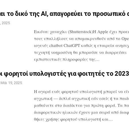
ει το δικό της AI,
απαγορεύει το προσωπικό 
, 2025
Εικόνα: χανοχίκι (Shutterstock)Η Apple
έχει προε
τους υπαλλήλους να
απομακρυνθούν από το Ope
ιογενές
chatbot ChatGPT καθώς η εταιρεία
ανησυχε
τεχνητή νοημοσύνη θα
μπορούσε να διαρρεύσει
εμπιστευτικές
πληροφορίες της…
ι φορητοί υπολογιστές για
φοιτητές το 202
Μάι 19, 2025
Η αγορά ενός φορητού υπολογιστή μπορεί
να εί
αγχωτική — διπλά αγχωτική εάν
εσείς ή τα παιδ
μαθαίνετε στο
διαδίκτυο για πρώτη φορά. Τα πα
διαφορετικών ηλικιών έχουν μια σειρά από
διαφ
θήκες χρήσης φορητού
υπολογιστή και…