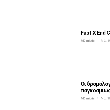
Fast X End C
MDimitris
Μάι 19
Οι δρομολο
παγκοσμίω
MDimitris
Μάι 19