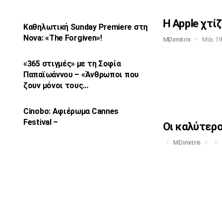
Η Apple χτίζ
Καθηλωτική Sunday Premiere στη
Nova: «The
Forgiven»!
MDimitris
Μάι 19
«365 στιγμές» με τη Σοφία
Παπαϊωάννου –
«Άνθρωποι που
ζουν μόνοι τους…
Cinobo: Αφιέρωμα Cannes
Festival –
Οι καλύτερο
MDimitris