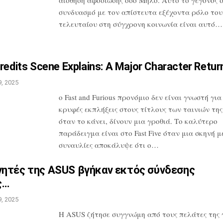
συνδυασμό
με τον απίστευτα εξέχοντα ρόλο του
τελευταίου στη σύγχρονη κοινωνία είναι
αυτό…
redits Scene Explains: A
Major Character Retur
, 2025
ο Fast and Furious προνόμιο δεν είναι
γνωστή για 
κρυφές εκπλήξεις στους
τίτλους των ταινιών της
όταν το
κάνει, δίνουν μια γροθιά. Το καλύτερο
παράδειγμα είναι στο Fast Five όταν μια
σκηνή με
συναυλίες αποκάλυψε ότι
ο…
γητές της ASUS βγήκαν εκτός
σύνδεσης
ς…
, 2025
Η ASUS ζήτησε συγγνώμη από τους πελάτες
της 