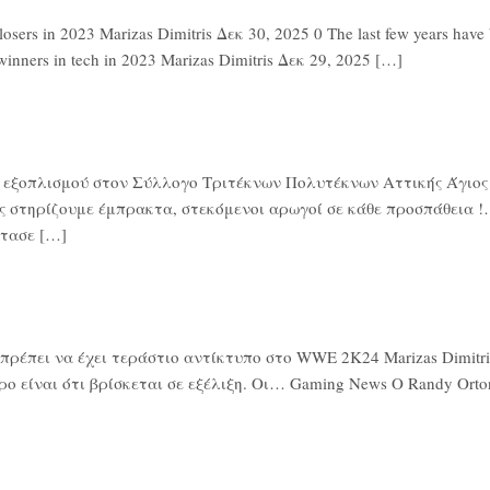
rs in 2023 Marizas Dimitris Δεκ 30, 2025 0 The last few years have be
winners in tech in 2023 Marizas Dimitris Δεκ 29, 2025 […]
ά εξοπλισμού στον Σύλλογο Τριτέκνων Πολυτέκνων Αττικής Άγιος Ν
ς στηρίζουμε έμπρακτα, στεκόμενοι αρωγοί σε κάθε προσπάθεια !…
τασε […]
έπει να έχει τεράστιο αντίκτυπο στο WWE 2K24 Marizas Dimitris 
ο είναι ότι βρίσκεται σε εξέλιξη. Οι… Gaming News Ο Randy Or