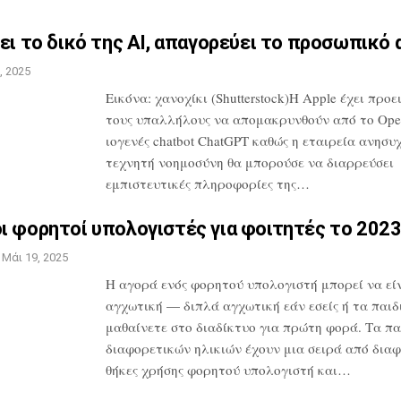
ει το δικό της AI,
απαγορεύει το προσωπικό 
, 2025
Εικόνα: χανοχίκι (Shutterstock)Η Apple
έχει προε
τους υπαλλήλους να
απομακρυνθούν από το Ope
ιογενές
chatbot ChatGPT καθώς η εταιρεία
ανησυχε
τεχνητή νοημοσύνη θα
μπορούσε να διαρρεύσει
εμπιστευτικές
πληροφορίες της…
ι φορητοί υπολογιστές για
φοιτητές το 202
Μάι 19, 2025
Η αγορά ενός φορητού υπολογιστή μπορεί
να εί
αγχωτική — διπλά αγχωτική εάν
εσείς ή τα παιδ
μαθαίνετε στο
διαδίκτυο για πρώτη φορά. Τα πα
διαφορετικών ηλικιών έχουν μια σειρά από
διαφ
θήκες χρήσης φορητού
υπολογιστή και…