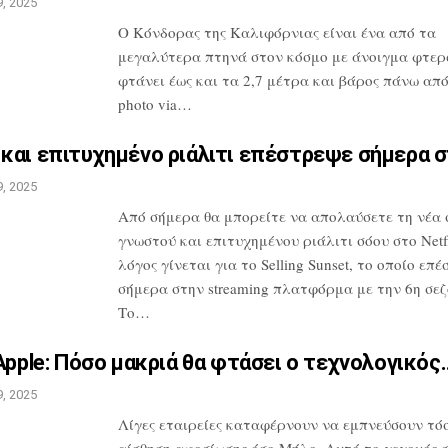
, 2025
Ο Κόνδορας της Καλιφόρνιας είναι ένα από
τα
μεγαλύτερα πτηνά στον κόσμο με
άνοιγμα φτερ
φτάνει έως και τα 2,7
μέτρα και βάρος πάνω από 
photo
via…
και επιτυχημένο ριάλιτι
επέστρεψε σήμερα 
, 2025
Από σήμερα θα μπορείτε να απολαύσετε τη
νέα 
γνωστού και επιτυχημένου
ριάλιτι σόου στο Netfl
λόγος
γίνεται για το Selling Sunset, το οποίο
επέ
σήμερα στην streaming
πλατφόρμα με την 6η σεζ
Το…
Apple: Πόσο μακριά θα
φτάσει ο τεχνολογικός
, 2025
Λίγες εταιρείες καταφέρνουν να
εμπνεύσουν τόσ
αίσθηση αφοσίωσης
όσο Μήλο. Αυτό το γεγονός 