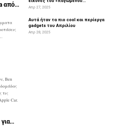
εικόνες του «παγωμένου…
ta από…
Απρ 27, 2025
Αυτά ήταν τα πιο cool και περίεργα
μματα
gadgets του Απριλίου
ροτάσεις
Απρ 28, 2025
υ…
ν, Ben
βδομάδας
 τις
pple Car.
 για…