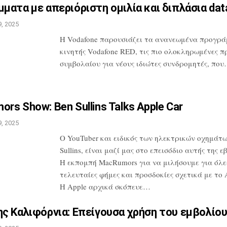
ματα με απεριόριστη ομιλία
και διπλάσια da
, 2025
H Vodafone παρουσιάζει τα ανανεωμένα
προγρά
κινητής Vodafone RED, τις
πιο ολοκληρωμένες π
συμβολαίου
για νέους ιδιώτες συνδρομητές, πο
rs Show: Ben Sullins Talks
Apple Car
, 2025
Ο YouTuber και ειδικός των ηλεκτρικών
οχημάτω
Sullins, είναι μαζί μας
στο επεισόδιο αυτής της ε
Η
εκπομπή MacRumors για να μιλήσουμε για
όλες
τελευταίες φήμες και προσδοκίες
σχετικά με το A
Η Apple αρχικά
σκόπευε…
ς Καλιφόρνια: Επείγουσα
χρήση του εμβολίου