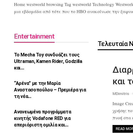
Home westworld browsing Tag westworld Technology Westworl
μια εβδομάδα από τότε που το HBO ανακοίνωσε την ξαφνική 
Entertainment
Τελευταία 
Το Mecha Toy συνδυάζει τους
Ultraman,
Kamen Rider, Godzilla
Διαρ
και…
και 
“Αρένα” με την Μαρία
Αναστασοπούλου –
Πρεμιέρα για
MDimitris
τη νέα…
Image Cred
χρήσης τ
Ανανεωμένα προγράμματα
πνοή στα
κινητής Vodafone
RED για
απεριόριστη ομιλία και…
READ MO