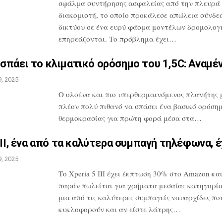
σφάλμα συντήρησης ασφαλείας
από την πλευρά
διακομιστή, το οποίο
προκάλεσε απώλεια σύνδε
δικτύου σε
ένα ευρύ φάσμα μοντέλων δρομολογ
επηρεάζονται. Το πρόβλημα έχει…
σπάει το κλιματικό ορόσημο
του 1,5C: Αναμέ
, 2025
O ολοένα και πιο υπερθερμαινόμενος πλανήτης 
πλέον πολύ πιθανό να σπάσει ένα
βασικό ορόση
θερμοκρασίας για πρώτη
φορά μέσα στα…
III, ένα από τα καλύτερα
συμπαγή τηλέφωνα, έ
, 2025
Το Xperia 5 III έχει έκπτωση 30% στο
Amazon και
παρόν πωλείται για
χρήματα μεσαίας κατηγορίας
μια
από τις καλύτερες συμπαγείς ναυαρχίδες
πο
κυκλοφορούν και αν είστε λάτρης…