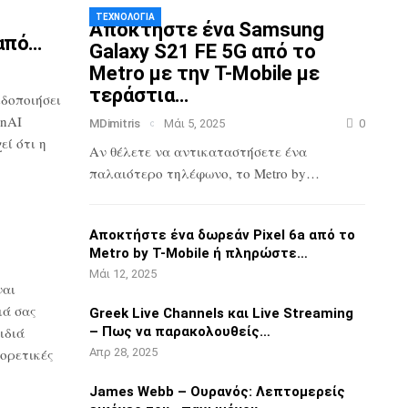
ΤΕΧΝΟΛΟΓΊΑ
Αποκτήστε ένα Samsung
από…
Galaxy S21 FE 5G
από το
Metro με την T-Mobile με
τεράστια…
ιδοποιήσει
nAI
MDimitris
Μάι 5, 2025
0
ί ότι η
Αν θέλετε να αντικαταστήσετε ένα
παλαιότερο τηλέφωνο, το Metro by…
3
Αποκτήστε ένα δωρεάν Pixel 6a από το
Metro by T-Mobile ή πληρώστε…
Μάι 12, 2025
ναι
ιά σας
Greek Live Channels και Live Streaming
ιδιά
– Πως να παρακολουθείς…
ορετικές
Απρ 28, 2025
James Webb – Ουρανός: Λεπτομερείς