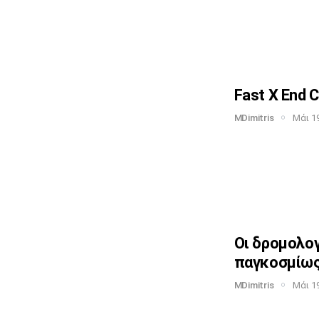
Fast X End C
MDimitris
Μάι 19
Οι δρομολο
παγκοσμίω
MDimitris
Μάι 19