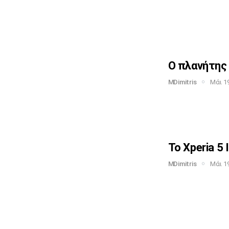
Ο πλανήτης 
MDimitris
Μάι 19
Το Xperia 5 
MDimitris
Μάι 19