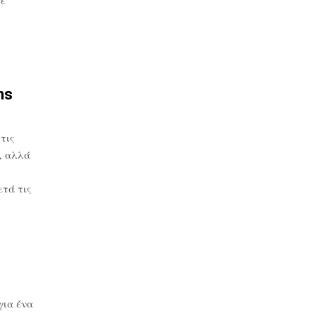
ns
τις
, αλλά
τά τις
για ένα