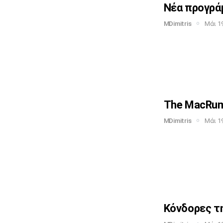
Νέα προγράμ
MDimitris
Μάι 19
The MacRumo
MDimitris
Μάι 19
Κόνδορες τη