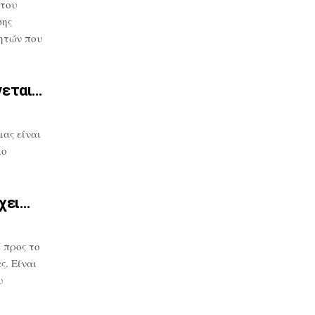
 του
σης
ητών που
νεται…
μας
είναι
μο
χει…
 προς το
. Είναι
υ