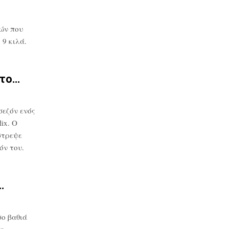
ών που
9 κιλά.
στο…
σεζόν ενός
ix. Ο
στρεψε
όν του.
…
ο βαθιά
σε