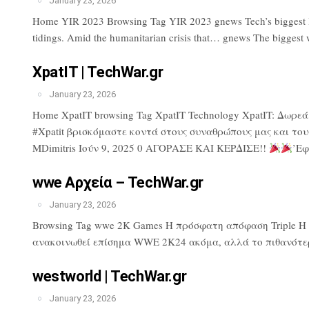
January 23, 2026
Home YIR 2023 Browsing Tag YIR 2023 gnews Tech’s biggest lose
tidings. Amid the humanitarian crisis that… gnews The biggest 
XpatIT | TechWar.gr
January 23, 2026
Home XpatIT browsing Tag XpatIT Technology XpatIT: Δωρε
#Xpatit βρισκόμαστε κοντά στους συναθρώπους μας και του
MDimitris Ιούν 9, 2025 0 ΑΓΟΡΑΣΕ ΚΑΙ ΚΕΡΔΙΣΕ!!
’Εφ
wwe Αρχεία – TechWar.gr
January 23, 2026
Browsing Tag wwe 2K Games Η πρόσφατη απόφαση Triple H πρ
ανακοινωθεί επίσημα WWE 2K24 ακόμα, αλλά το πιθανότερ
westworld | TechWar.gr
January 23, 2026