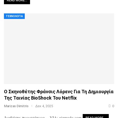
READ MORE…
ΤΕΧΝΟΛΟΓΊΑ
Ο Σκηνοθέτης Φράνσις Λόρενς Για Τη Δημιουργία
Της Ταινίας BioShock Του Netflix
Marizas Dimitris
Δεκ 4, 2025
0
Διαβάστε περισσότερα…
VIA: gizmodo.com
READ MORE…