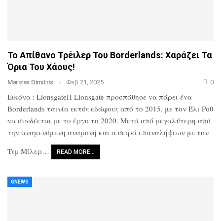
Το Απίθανο Τρέιλερ Του Borderlands: Χαράζει Τα
Όρια Του Χάους!
Marizas Dimitris
Φεβ 21, 2025
0
Εικόνα
:
LionsgateΗ Lionsgate προσπάθησε να πάρει ένα
Borderlands ταινία εκτός εδάφους από το 2015, με τον Έλι Ροθ
να συνδέεται με το έργο το 2020. Μετά από μεγαλύτερη από
την αναμενόμενη αναμονή και α σειρά επαναλήψεων με τον
Τιμ Μίλερ…
READ MORE…
GNEWS