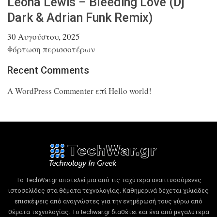
Leona Lewis – Bleeding Love (Dj
Dark &
Adrian Funk Remix)
30 Αυγούστου, 2025
Φόρτωση περισσοτέρων
Recent Comments
A WordPress Commenter
επί
Hello world!
Το TechWar.gr αποτελεί μια από τις ταχύτερα αναπτυσσόμενες
ιστοσελίδες στα θέματα τεχνολογίας.
Καθημερινά δέχεται χιλιάδες
επισκέψεις από αναγνώστες για την ενημέρωσή τους γύρω από
θέματα τεχνολογίας.
Το techwar.gr διαθέτει και ένα από μεγαλύτερα