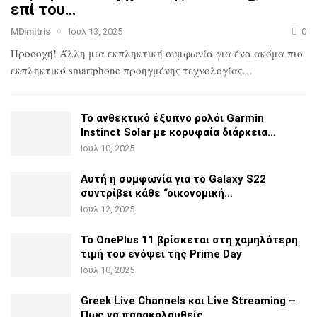
επί του…
MDimitris
Ιούλ 13, 2025
0
Προσοχή! Άλλη μια εκπληκτική συμφωνία για ένα ακόμα πιο
εκπληκτικό smartphone προηγμένης τεχνολογίας…
Το ανθεκτικό έξυπνο ρολόι Garmin
Instinct Solar με
κορυφαία διάρκεια…
Ιούλ 10, 2025
Αυτή η συμφωνία για το Galaxy S22
συντρίβει κάθε
“οικονομική…
Ιούλ 12, 2025
Το OnePlus 11 βρίσκεται στη χαμηλότερη
τιμή του ενόψει της
Prime Day
Ιούλ 10, 2025
Greek Live Channels και Live Streaming –
Πως να
παρακολουθείς…