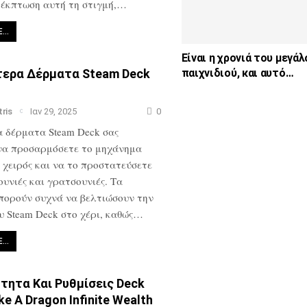
 έκπτωση αυτή τη στιγμή,…
E…
Είναι η χρονιά του μεγάλ
παιχνιδιού, και αυτό…
τερα Δέρματα Steam Deck
tris
Ιαν 29, 2025
0
α δέρματα Steam Deck σας
 να προσαρμόσετε το μηχάνημα
 χειρός και να το προστατεύσετε
υνιές και γρατσουνιές. Τα
πορούν συχνά να βελτιώσουν την
υ Steam Deck στο χέρι, καθώς…
E…
τητα Και Ρυθμίσεις Deck
ke A Dragon Infinite Wealth