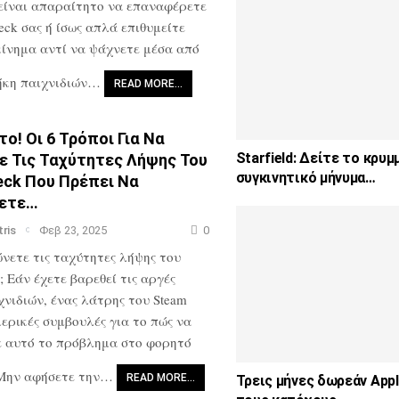
είναι απαραίτητο να επαναφέρετε
eck σας ή ίσως απλά επιθυμείτε
κίνημα αντί να ψάχνετε μέσα από
θήκη παιχνιδιών…
READ MORE…
ο! Οι 6 Τρόποι Για Να
Starfield: Δείτε το κρυμ
ε Τις Ταχύτητες Λήψης Του
συγκινητικό μήνυμα…
eck Που Πρέπει Να
σετε…
tris
Φεβ 23, 2025
0
νετε τις ταχύτητες λήψης του
; Εάν έχετε βαρεθεί τις αργές
χνιδιών, ένας λάτρης του Steam
μερικές συμβουλές για το πώς να
ε αυτό το πρόβλημα στο φορητό
 Μην αφήσετε την…
READ MORE…
Τρεις μήνες δωρεάν Appl