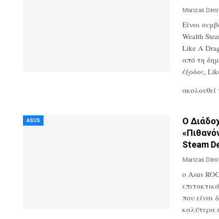
Marizas Dimi
Είναι συμβα
Wealth Ste
Like A Dra
από τη δημ
έξοδος, Lik
ακολουθεί
Ο Διάδοχ
ASUS
«πιθανό
Steam D
Marizas Dimi
ο Asus ROG
επιτακτικά
που είναι 
καλύτερα 