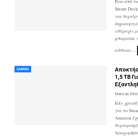
Ένα από τ
Steam Deck
για περιέρ
δημιουργών
υπέροχες ρ
μπορούσε ν
κάποιος…
Αποκτήσ
GAMING
1,5 TB Γ
Εξαντλη
Marizas Dimi
Εάν χρειάζ
για το Stea
Amazon έχ
περιορισμέ
προχωρήσετ