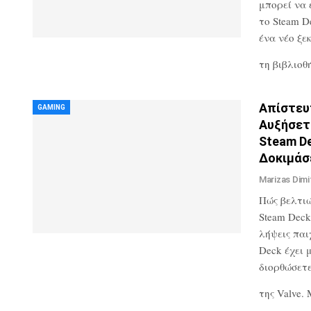
μπορεί να 
το Steam D
ένα νέο ξε
τη βιβλιο
Απίστευτ
GAMING
Αυξήσετ
Steam D
Δοκιμά
Marizas Dimi
Πώς βελτιώ
Steam Deck
λήψεις παι
Deck έχει 
διορθώσετ
της Valve.