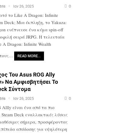
tris
Ιαν 26, 2025
0
τό το Like A Dragon: Infinite
am Deck; Μια έκπληξη, το Yakuza:
gon ενέπνευσε ένα κύμα spin-off
οφιλή σειρά JRPG. Η τελευταία
e A Dragon: Infinite Wealth
 τους…
READ MORE…
ος Του Asus ROG Ally
ν» Να Αμφισβητήσει Το
eck Σύντομα
tris
Ιαν 26, 2025
0
 Allly είναι ένα από τα πιο
 Steam Deck εναλλακτικές λύσεις
διαθέσιμες σήμερα, προσφέροντας
επίπεδα απόδοσης για υψηλότερη