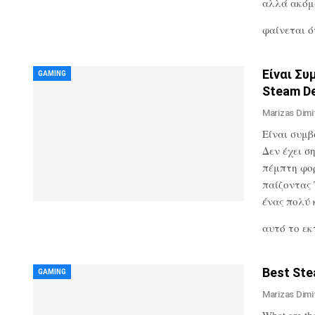
αλλά ακόμα
φαίνεται ό
Είναι Συ
GAMING
Steam D
Marizas Dimi
Είναι συμβ
Δεν έχει σ
πέμπτη φορ
παίζοντας 
ένας πολύ 
αυτό το ε
Best St
GAMING
Marizas Dimi
What are t