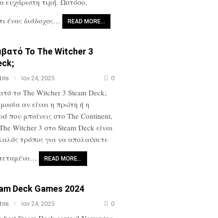
 ευχάριστη τιμή. Ωστόσο,
τι ένας διάδοχος…
READ MORE…
μβατό Το The Witcher 3
eck;
tris
Ιαν 24, 2025
0
ατό το The Witcher 3 Steam Deck;
ημασία αν είναι η πρώτη ή η
ά που μπαίνεις στο The Continent,
The Witcher 3 στο Steam Deck είναι
καλός τρόπος για να απολαύσετε
κτεταμένο…
READ MORE…
eam Deck Games 2024
tris
Ιαν 24, 2025
0
he best Steam Deck games? Narrowing