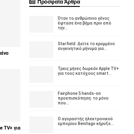
Πρόσφατα Άρθρα
Όταν το ανθρώπινο γένος
έφτασε ένα βήμα πριν από
την…
Starfield: Δείτε το κρυμμένο
συγκινητικό μήνυμα για…
μένο
Τρεις μήνες δωρεάν Apple TV+
για τους κατόχους smart…
Fairphone 5 hands-on
προεπισκόπηση: το μόνο
που…
Ο αγοραστής ηλεκτρονικού
εμπορίου Benitago κήρυξε…
e TV+ για