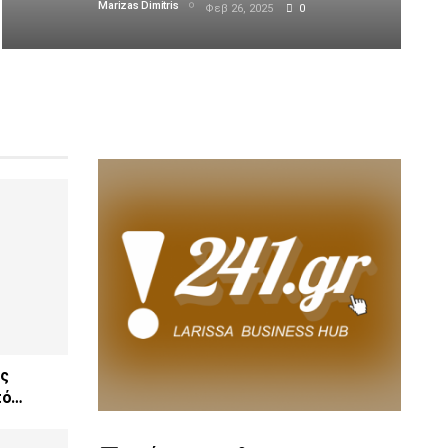
Marizas Dimitris
Φεβ 26, 2025
0
ος
πό…