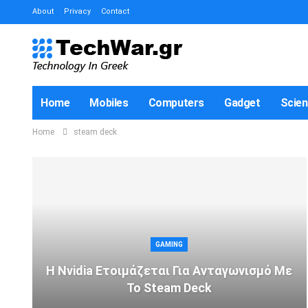
About
Privacy
Contact
Home
Mobiles
Computers
Gadget
Scie
Home
steam deck
GAMING
Η Nvidia Ετοιμάζεται Για Ανταγωνισμό Με
Το Steam Deck