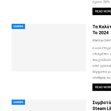
έχουν 20%
READ MOR
Τα Καλύ
GAMING
Το 2024
Marizas Dimi
ο καλύτερ
επιτρέπει
παιχνιδιών
από γρατσο
δέρματα μ
αίσθηση το
READ MOR
Συμβατό
GAMING
Steam Li