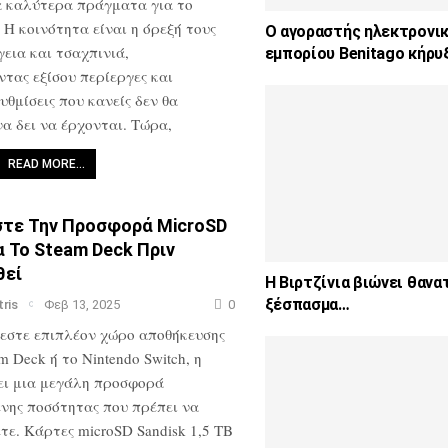
α καλύτερα πράγματα για το
 Η κοινότητα είναι η όρεξή τους
Ο αγοραστής ηλεκτρονι
γεια και τσαχπινιά,
εμπορίου Benitago κήρυ
τας εξίσου περίεργες και
υθμίσεις που κανείς δεν θα
α δει να έρχονται. Τώρα,
READ MORE…
τε Την Προσφορά MicroSD
ια Το Steam Deck Πριν
θεί
Η Βιρτζίνια βιώνει θαν
ξέσπασμα…
tris
Φεβ 13, 2025
0
εστε επιπλέον χώρο αποθήκευσης
m Deck ή το Nintendo Switch, η
ει μια μεγάλη προσφορά
νης ποσότητας που πρέπει να
ε. Κάρτες microSD Sandisk 1,5 TB