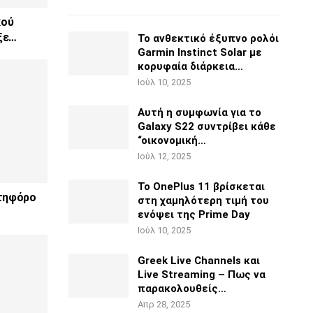
κού
ξε…
Το ανθεκτικό έξυπνο ρολόι
Garmin Instinct Solar με
κορυφαία διάρκεια…
Ιούλ 10, 2025
Αυτή η συμφωνία για το
Galaxy S22 συντρίβει κάθε
“οικονομική…
Ιούλ 12, 2025
Το OnePlus 11 βρίσκεται
ατηφόρο
στη χαμηλότερη τιμή του
ενόψει της
Prime Day
Ιούλ 10, 2025
Greek Live Channels και
Live Streaming – Πως να
παρακολουθείς…
Απρ 28, 2025