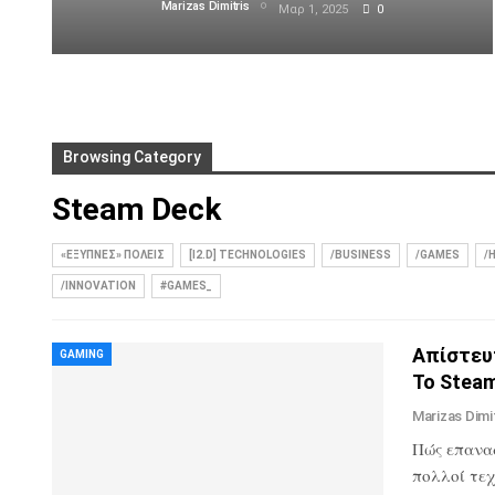
Marizas Dimitris
Μαρ 1, 2025
0
Browsing Category
Steam Deck
«ΈΞΥΠΝΕΣ» ΠΌΛΕΙΣ
[I2.D] TECHNOLOGIES
/BUSINESS
/GAMES
/
/INNOVATION
#GAMES_
Απίστευ
GAMING
Το Steam
Marizas Dimi
Πώς επανα
πολλοί τεχ