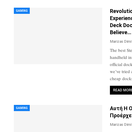
Revoluti
GAMING
Experien
Deck Doc
Believe…
Marizas Dimi
The best St
handheld in
official doc
we’ve tried 
cheap dock
READ MOR
Αυτή Η 
GAMING
Προέρχε
Marizas Dimi