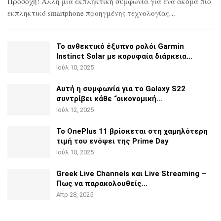
Προσοχή! Άλλη μια εκπληκτική συμφωνία για ένα ακόμα πιο
εκπληκτικό smartphone προηγμένης τεχνολογίας…
Το ανθεκτικό έξυπνο ρολόι Garmin
Instinct Solar με
κορυφαία διάρκεια…
Ιούλ 10, 2025
Αυτή η συμφωνία για το Galaxy S22
συντρίβει κάθε
“οικονομική…
Ιούλ 12, 2025
Το OnePlus 11 βρίσκεται στη χαμηλότερη
τιμή του ενόψει της
Prime Day
Ιούλ 10, 2025
Greek Live Channels και Live Streaming –
Πως να
παρακολουθείς…
Απρ 28, 2025