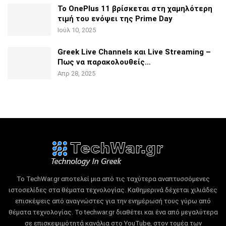
Το OnePlus 11 βρίσκεται στη χαμηλότερη
τιμή του ενόψει της
Prime Day
Ιούλ 10, 2025
Greek Live Channels και Live Streaming –
Πως να
παρακολουθείς…
Απρ 28, 2025
Το TechWar.gr αποτελεί μια από τις ταχύτερα αναπτυσσόμενες
ιστοσελίδες στα θέματα τεχνολογίας.
Καθημερινά δέχεται χιλιάδες
επισκέψεις από αναγνώστες για την ενημέρωσή τους γύρω από
θέματα τεχνολογίας.
Το techwar.gr διαθέτει και ένα από μεγαλύτερα
σε επισκεψιμότητά κανάλια στο YouTube, στον τομέα των