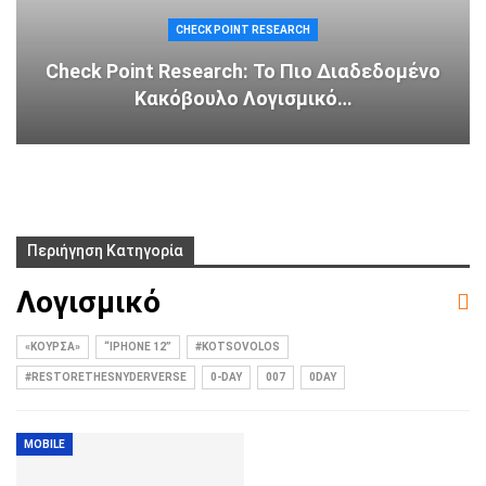
CHECK POINT RESEARCH
Check Point Research: Το Πιο Διαδεδομένο
Κακόβουλο Λογισμικό…
Περιήγηση Κατηγορία
Λογισμικό
«ΚΟΎΡΣΑ»
“IPHONE 12”
#KOTSOVOLOS
#RESTORETHESNYDERVERSE
0-DAY
007
0DAY
MOBILE