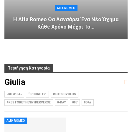
ALFA ROMEO
Η Alfa Romeo Θα Λανσάρει Ένα Νέο Όχημα
Κάθε Χρόνο Μέχρι Το…
Περιήγηση Κατηγορία
Giulia
«ΚΟΎΡΣΑ»
“IPHONE 12”
#KOTSOVOLOS
#RESTORETHESNYDERVERSE
0-DAY
007
0DAY
ALFA ROMEO