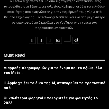
Το TechWar.gr αποτελεί μια από τις ταχύτερα αναπτυσσόμενες
ιστοσελίδες στα θέματα τεχνολογίας.
Καθημερινά δέχεται χιλιάδες
επισκέψεις από αναγνώστες για την ενημέρωσή τους γύρω από
θέματα τεχνολογίας.
Το techwar.gr διαθέτει και ένα από μεγαλύτερα
σε επισκεψιμότητά κανάλια στο YouTube, στον τομέα των
παρουσιάσεων συσκευών.
Must Read
Διαρροές πληροφοριών για το όνομα και το εξώφυλλο
του Moto…
Η Apple χτίζει το δικό της AI, απαγορεύει το προσωπικό
από…
Οι καλύτεροι φορητοί υπολογιστές για φοιτητές το
2023